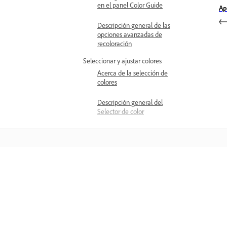
en el panel Color Guide
Ap
Descripción general de las
opciones avanzadas de
recoloración
Seleccionar y ajustar colores
Acerca de la selección de
colores
Descripción general del
Selector de color
Seleccionar colores con las
herramientas Cuentagotas
y Selector de color
Opciones del panel Color
Aprender
Selección de colores
mediante el panel Color
Aprenda con tutoriales en vídeo paso 
paso y orientación práctica directame
Convertir modos de color