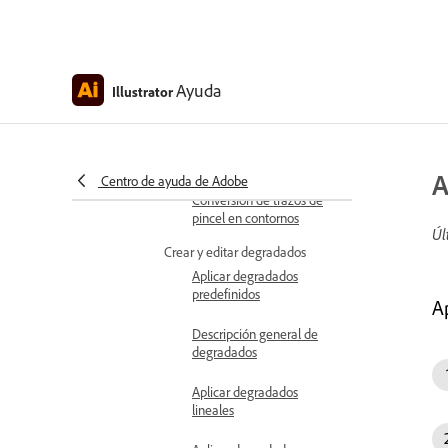
Creación de líneas
discontinuas de puntos o
guiones
Modificar pinceles
Ayuda
Illustrator
Modificación de los
extremos o uniones de
una línea
A
Centro de ayuda de Adobe
Conversión de trazos de
pincel en contornos
Úl
Crear y editar degradados
Aplicar degradados
predefinidos
Ap
Descripción general de
degradados
Aplicar degradados
lineales