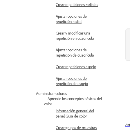
Crear repeticiones radiales
Ajustar opciones de
repetición radial
Crear y modificar una
repetición en cuadrícula
Ajustar opciones de
repetición de cuadrícula
Crear repeticiones espejo
Ajustar opciones de
repetición de espejo
Administrar colores
Aprende los conceptos básicos del
color
Información general del
panel Guía de color
Ant
Crear grupos de muestras