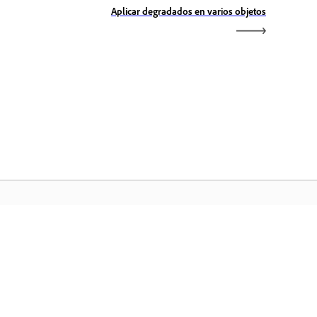
Aplicar degradados en varios objetos
icio de Adobe
ceda a sus aplicaciones y servicios
voritos de Creative Cloud, gestión de