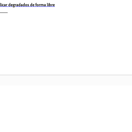
licar degradados de forma libre
Comunidad
In
a
Participe en debates, encuentre
Ac
nte
respuestas, aprenda de expertos y
fa