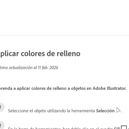
plicar colores de relleno
tima actualización el
11 feb. 2026
renda a aplicar colores de relleno a objetos en Adobe Illustrator.
Seleccione el objeto utilizando la herramienta
Selección
.
En la barra de herramientas, haz doble clic en el cuadro
Fill
p