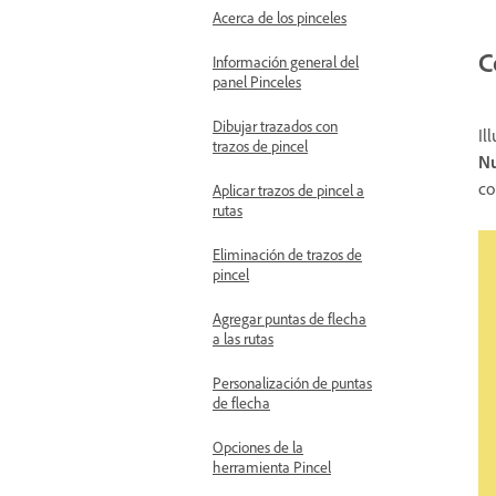
Acerca de los pinceles
C
Información general del
panel Pinceles
Dibujar trazados con
Il
trazos de pincel
Nu
co
Aplicar trazos de pincel a
rutas
Eliminación de trazos de
pincel
Agregar puntas de flecha
a las rutas
Personalización de puntas
de flecha
Opciones de la
herramienta Pincel