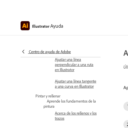
Trazar las dimensiones
angulares de objetos
Ayuda
Illustrator
Trazar dimensiones
radiales de objetos
options y configuración de
la herramienta Dimension
A
Centro de ayuda de Adobe
Ajustar una línea
perpendicular a una ruta
Úl
en Illustrator
Ajustar una línea tangente
a una curva en Illustrator
Ap
Pintar y rellenar
Aprende los fundamentos de la
pintura
Acerca de los rellenos y los
trazos