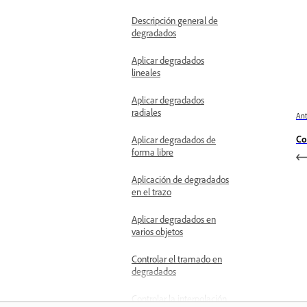
Descripción general de
degradados
Aplicar degradados
lineales
Aplicar degradados
radiales
Ant
Co
Aplicar degradados de
forma libre
Aplicación de degradados
en el trazo
Aplicar degradados en
varios objetos
Controlar el tramado en
degradados
Controlar la interpolación