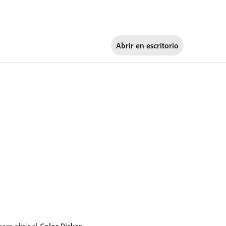
Abrir en
escritorio
ara abrir el
Color Picker
.