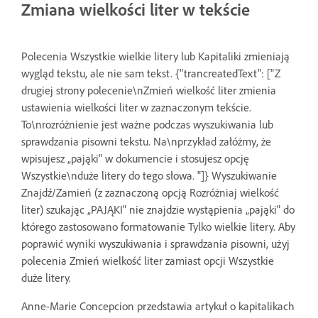
Zmiana wielkości liter w tekście
Polecenia Wszystkie wielkie litery lub Kapitaliki zmieniają
wygląd tekstu, ale nie sam tekst. {"trancreatedText": ["Z
drugiej strony polecenie\nZmień wielkość liter zmienia
ustawienia wielkości liter w zaznaczonym tekście.
To\nrozróżnienie jest ważne podczas wyszukiwania lub
sprawdzania pisowni tekstu. Na\nprzykład załóżmy, że
wpisujesz „pająki" w dokumencie i stosujesz opcję
Wszystkie\nduże litery do tego słowa. "]} Wyszukiwanie
Znajdź/Zamień (z zaznaczoną opcją Rozróżniaj wielkość
liter) szukając „PAJĄKI" nie znajdzie wystąpienia „pająki" do
którego zastosowano formatowanie Tylko wielkie litery. Aby
poprawić wyniki wyszukiwania i sprawdzania pisowni, użyj
polecenia Zmień wielkość liter zamiast opcji Wszystkie
duże litery.
Anne-Marie Concepcion przedstawia artykuł o kapitalikach