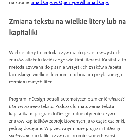
na stronie
Small Caps vs OpenType All Small Caps
.
Zmiana tekstu na wielkie litery lub na
kapitaliki
Wielkie litery to metoda używana do pisania wszystkich
znaków alfabetu łacińskiego wielkimi literami. Kapitaliki to
metoda używana do pisania wszystkich znaków alfabetu
łacińskiego wielkimi literami i nadania im przybliżonego
rozmiaru małych liter.
Program InDesign potrafi automatycznie zmienić
wielkość
liter
wybranego tekstu. Podczas formatowania tekstu
kapitalikami program InDesign automatycznie używa
znaków kapitalików zaprojektowanych jako część czcionki,
jeśli są dostępne. W przeciwnym razie program InDesign
syntetyzuje
kapitaliki, używając pomniejszonych wersji