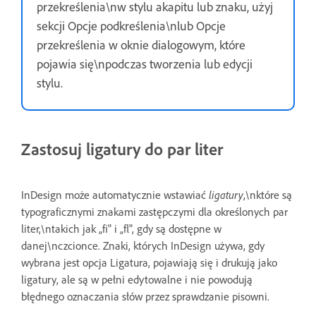
przekreślenia\nw stylu akapitu lub znaku, użyj
sekcji Opcje podkreślenia\nlub Opcje
przekreślenia w oknie dialogowym, które
pojawia się\npodczas tworzenia lub edycji
stylu.
Zastosuj ligatury do par liter
InDesign może automatycznie wstawiać
ligatury
,\nktóre są
typograficznymi znakami zastępczymi dla określonych par
liter,\ntakich jak „fi" i „fl", gdy są dostępne w
danej\nczcionce. Znaki, których InDesign używa, gdy
wybrana jest opcja Ligatura, pojawiają się i drukują jako
ligatury, ale są w pełni edytowalne i nie powodują
błędnego oznaczania słów przez sprawdzanie pisowni.