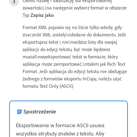
Określ nazwę i lokalizację dla eksportowanej
zawartości,\na następnie wybierz format w obszarze
Typ
Zapisz jako
.
Format XML pojawia się na liście tylko wtedy, gdy
znaczniki XML zostały\ndodane do dokumentu. Jeśli
eksportujesz tekst i nie\nwidzisz listy dla swojej
aplikacji do edycji tekstu, być może będziesz
musiał\nwyeksportować tekst w formacie, który
aplikacja może zaimportować,\ntakim jak Rich Text
Format. Jeśli aplikacja do edycji tekstu nie obsługuje
żadnego z formatów eksportu InCopy, należy użyć
formatu Text Only (ASCII).
Spostrzeżenie
Eksportowanie w formacie ASCII usuwa
wszystkie atrybuty znaków z tekstu. Aby