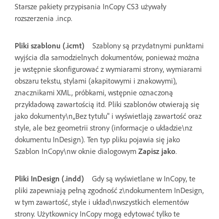
Starsze pakiety przypisania InCopy CS3 używały
rozszerzenia .incp.
Pliki szablonu (.icmt)
Szablony są przydatnymi punktami
wyjścia dla samodzielnych dokumentów, ponieważ można
je wstępnie skonfigurować z wymiarami strony, wymiarami
obszaru tekstu, stylami (akapitowymi i znakowymi),
znacznikami XML, próbkami, wstępnie oznaczoną
przykładową zawartością itd. Pliki szablonów otwierają się
jako dokumenty\n„Bez tytułu" i wyświetlają zawartość oraz
style, ale bez geometrii strony (informacje o układzie\nz
dokumentu InDesign). Ten typ pliku pojawia się jako
Szablon InCopy\nw oknie dialogowym
Zapisz jako
.
Pliki InDesign (.indd)
Gdy są wyświetlane w InCopy, te
pliki zapewniają pełną zgodność z\ndokumentem InDesign,
w tym zawartość, style i układ\nwszystkich elementów
strony. Użytkownicy InCopy mogą edytować tylko te