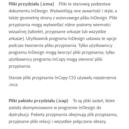
Pliki przydziału (.icma)
Pliki te stanowią podzestaw
dokumentu InDesign. Wyświetlają one zawartość i style, a
także geometrię strony z wzorcowego pliku InDesign. Pliki
przypisania mogą wyświetlać różne poziomy wierności
wizualnej (szkielet, przypisane arkusze lub wszystkie
arkusze). Użytkownik programu InDesign ustawia te opcje
podczas tworzenia pliku przypisania. Tylko użytkownicy
programu InDesign mogą
tworzyć
pliki przypisania; tylko
użytkownicy programu InCopy mogą
otwierać
pliki
przypisania.
Starsze pliki przypisania InCopy CS3 używały rozszerzenia
.inca.
Pliki pakietu przydziału (.icap)
To są pliki zadań, które
zostały skompresowane w programie InDesign do
dystrybucji. Pakiety przypisania obejmują plik przypisania,
przypisane pliki relacji i wszystkie połączone obrazy.