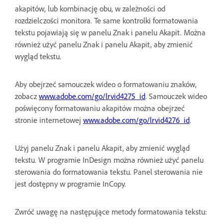
akapitów, lub kombinację obu, w zależności od
rozdzielczości monitora. Te same kontrolki formatowania
tekstu pojawiają się w panelu Znak i panelu Akapit. Można
również użyć panelu Znak i panelu Akapit, aby zmienić
wygląd tekstu.
Aby obejrzeć samouczek wideo o formatowaniu znaków,
zobacz
www.adobe.com/go/lrvid4275_id
. Samouczek wideo
poświęcony formatowaniu akapitów można obejrzeć
stronie internetowej
www.adobe.com/go/lrvid4276_id
.
Użyj panelu Znak i panelu Akapit, aby zmienić wygląd
tekstu. W programie InDesign można również użyć panelu
sterowania do formatowania tekstu. Panel sterowania nie
jest dostępny w programie InCopy.
Zwróć uwagę na następujące metody formatowania tekstu: