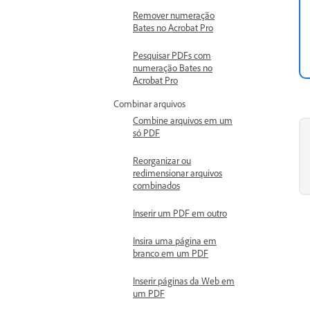
Remover numeração
Bates no Acrobat Pro
Pesquisar PDFs com
numeração Bates no
Acrobat Pro
Combinar arquivos
Combine arquivos em um
só PDF
Reorganizar ou
redimensionar arquivos
combinados
Inserir um PDF em outro
Insira uma página em
branco em um PDF
Inserir páginas da Web em
um PDF