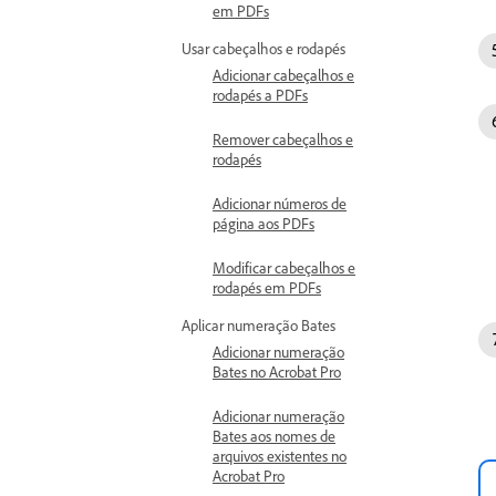
em PDFs
Usar cabeçalhos e rodapés
Adicionar cabeçalhos e
rodapés a PDFs
Remover cabeçalhos e
rodapés
Adicionar números de
página aos PDFs
Modificar cabeçalhos e
rodapés em PDFs
Aplicar numeração Bates
Adicionar numeração
Bates no Acrobat Pro
Adicionar numeração
Bates aos nomes de
arquivos existentes no
Acrobat Pro