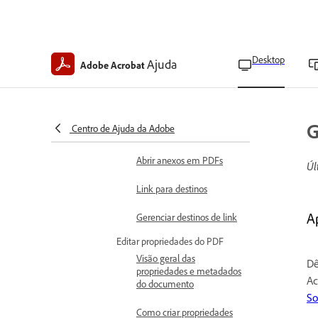
Usar links e anexos
Adicionar links a PDFs
Adicionar anexos a PDFs
Desktop
Ajuda
Adobe Acrobat
Alterar a formatação de
links em PDFs
Mover ou redimensionar
G
Centro de Ajuda da Adobe
um retângulo de link
Abrir anexos em PDFs
Úl
Link para destinos
A
Gerenciar destinos de link
Editar propriedades do PDF
Visão geral das
Dê
propriedades e metadados
Ac
do documento
So
Como criar propriedades