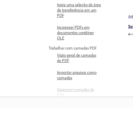
Insira uma seleção da área
de transferência em um
PDF
Ant
So
Incorporar PDFs em
documentos contêiner
OLE
Trabalhar com camadas PDF
Visão geral de camadas
do PDF
Importar arquivos como
camadas
Gerenciar camadas do
PDF
Reorganizar camadas PDF
Editar propriedades da
Saiba mais
camada