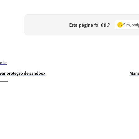
Esta página foi útil?
Sim, obr
erior
ivar proteção de sandbox
Mane