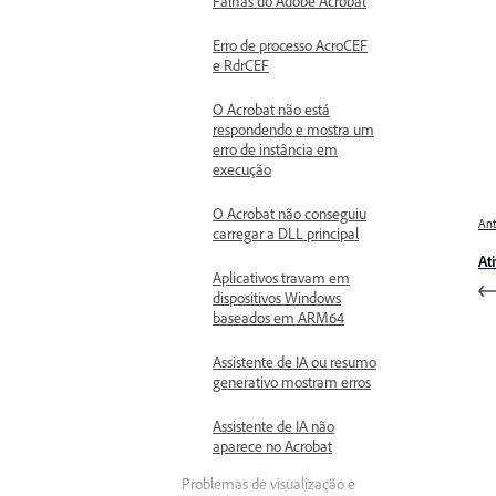
Falhas do Adobe Acrobat
Erro de processo AcroCEF
e RdrCEF
O Acrobat não está
respondendo e mostra um
erro de instância em
execução
O Acrobat não conseguiu
Ant
carregar a DLL principal
At
Aplicativos travam em
dispositivos Windows
baseados em ARM64
Assistente de IA ou resumo
generativo mostram erros
Assistente de IA não
aparece no Acrobat
Problemas de visualização e