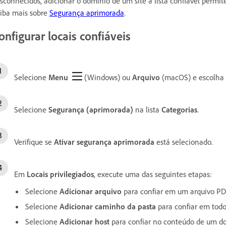
sconhecidos, adicionar o domínio de um site à lista confiável permi
iba mais sobre
Segurança aprimorada
.
onfigurar locais confiáveis
Selecione
Menu
(Windows) ou
Arquivo
(macOS) e escolha
Selecione
Segurança (aprimorada)
na lista
Categorias
.
Verifique se
Ativar segurança aprimorada
está selecionado.
Em
Locais privilegiados
, execute uma das seguintes etapas:
Selecione
Adicionar arquivo
para confiar em um arquivo PDF
Selecione
Adicionar caminho da pasta
para confiar em todo
Selecione
Adicionar host
para confiar no conteúdo de um do