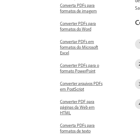
de
Converta PDFs para
Sa
formatos de imagem
C
Converter PDFs para
formatos do Word
Convertar PDFs em
formatos do Microsoft
Excel
Converter PDFs para o
formato PowerPoint
Converter arquivos PDFs
em PostScript
Converter PDF para
páginas da Web em
HTML
Converta PDFs para
formatos de texto