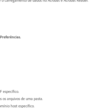
te o carregamento de dados no Acrobat e Acrobat Reader.
Preferências.
 específico.
s os arquivos de uma pasta.
mínio host específico.