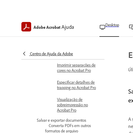
Imprimir documentos em
grande formato
Gerenciar qualidade de cor e
impressão
Desktop
Ajuda
Adobe Acrobat
Gerenciamento de cores
no Acrobat Pro
Imprimir composições de
E
cores no Acrobat Pro
Centro de Ajuda da Adobe
Imprimir separações de
Úl
cores no Acrobat Pro
Especificar detalhes de
trapping no Acrobat Pro
S
e
Visualização de
sobreimpressão no
Acrobat Pro
A 
Salvar e exportar documentos
Converta PDFs em outros
ne
formatos de arquivo