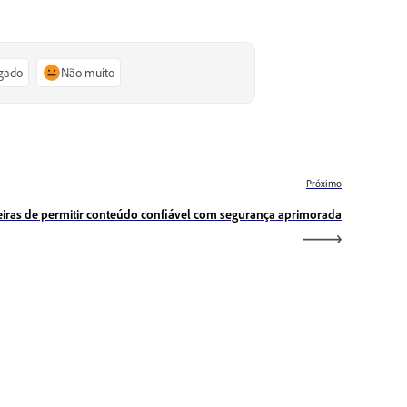
igado
Não muito
Próximo
iras de permitir conteúdo confiável com segurança aprimorada