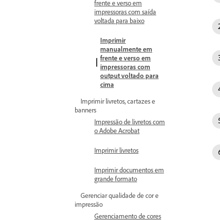
frente e verso em
impressoras com saída
voltada para baixo
Imprimir
manualmente em
frente e verso em
impressoras com
output voltado para
cima
Imprimir livretos, cartazes e
banners
Impressão de livretos com
o Adobe Acrobat
Imprimir livretos
Imprimir documentos em
grande formato
Gerenciar qualidade de cor e
impressão
Gerenciamento de cores