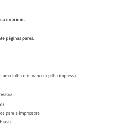
s a imprimir
.
te páginas pares
.
e uma folha em branco à pilha impressa.
ressora:
ima
ada para a impressora.
nhadas