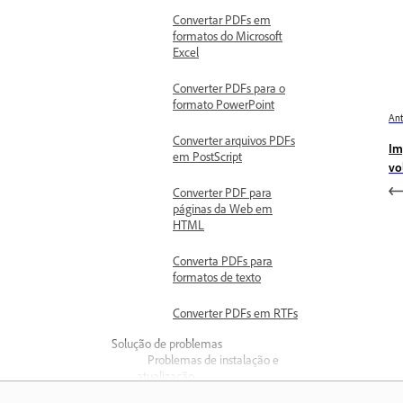
Convertar PDFs em
formatos do Microsoft
Excel
Converter PDFs para o
formato PowerPoint
Ant
Converter arquivos PDFs
Im
em PostScript
vo
Converter PDF para
páginas da Web em
HTML
Converta PDFs para
formatos de texto
Converter PDFs em RTFs
Solução de problemas
Problemas de instalação e
atualização
Erro ao atualizar o Acrobat