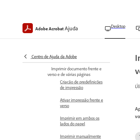
Imprimir comentários
Camadas de impressão
Desktop
Ajuda
Adobe Acrobat
Imprimir PDFs com fontes
asiáticas não incorporadas
Ativar o modo de
impressão protegida no
I
Centro de Ajuda da Adobe
Windows
v
Imprimir documento frente e
verso e de várias páginas
Criação de predefinições
Úl
de impressão
Ativar impressão frente e
verso
Ap
vo
Imprimir em ambos os
lados do papel
Imprimir manualmente