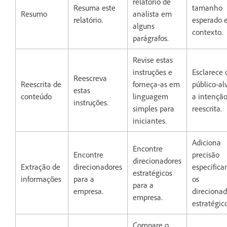
relatório de
Resuma este
tamanho
Resumo
analista em
relatório.
esperado 
alguns
contexto.
parágrafos.
Revise estas
instruções e
Esclarece 
Reescreva
Reescrita de
forneça-as em
público-al
estas
conteúdo
linguagem
a intençã
instruções.
simples para
reescrita.
iniciantes.
Adiciona
Encontre
Encontre
precisão
direcionadores
Extração de
direcionadores
especifica
estratégicos
informações
para a
os
para a
empresa.
direcionad
empresa.
estratégico
Compare o