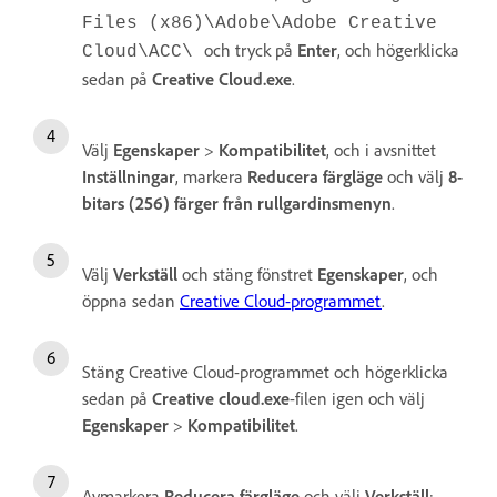
Files (x86)\Adobe\Adobe Creative
och tryck på
Enter
, och högerklicka
Cloud\ACC\
sedan på
Creative Cloud.exe
.
Välj
Egenskaper
>
Kompatibilitet
, och i avsnittet
Inställningar
, markera
Reducera färgläge
och välj
8-
bitars (256) färger från rullgardinsmenyn
.
Välj
Verkställ
och stäng fönstret
Egenskaper
, och
öppna sedan
Creative Cloud-programmet
.
Stäng Creative Cloud-programmet och högerklicka
sedan på
Creative cloud.exe
-filen igen och välj
Egenskaper
>
Kompatibilitet
.
Avmarkera
Reducera färgläge
och välj
Verkställ
;