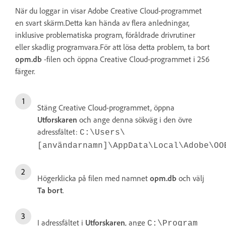
När du loggar in visar Adobe Creative Cloud-programmet
en svart skärm.Detta kan hända av flera anledningar,
inklusive problematiska program, föråldrade drivrutiner
eller skadlig programvara.För att lösa detta problem, ta bort
opm.db
-filen och öppna Creative Cloud-programmet i 256
färger.
Stäng Creative Cloud-programmet, öppna
Utforskaren
och ange denna sökväg i den övre
adressfältet:
C:\Users\
[användarnamn]\AppData\Local\Adobe\OO
Högerklicka på filen med namnet
opm.db
och välj
Ta bort
.
I adressfältet i
Utforskaren
, ange
C:\Program