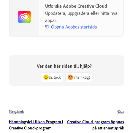
Utforska Adobe Creative Cloud
Uppdatera, uppgradera eller hitta nya
appar.
Öppna Adobes startsida
Var den här sidan till hjälp?
Ja, tack
Inte riktigt
Föregående
Nästa
Hämtningsfel i fliken Program i
Creative Cloud-program öppnas
Creative Cloud-program
på ett annat språk