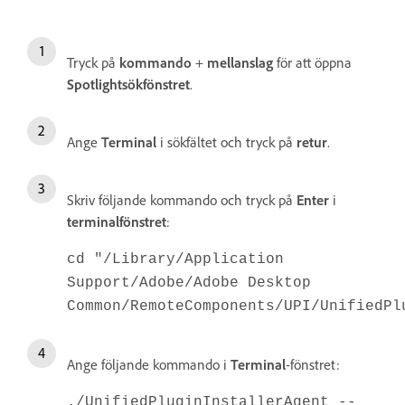
Tryck på
kommando
+
mellanslag
för att öppna
Spotlight
sökfönstret
.
Ange
Terminal
i sökfältet och tryck på
retur
.
Skriv följande kommando och tryck på
Enter
i
terminalfönstret
:
cd "/Library/Application
Support/Adobe/Adobe Desktop
Common/RemoteComponents/UPI/UnifiedPl
Ange följande kommando i
Terminal
-fönstret:
./UnifiedPluginInstallerAgent --