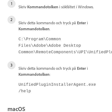
Skriv
Kommandotolken
i sökfältet i Windows.
Skriv detta kommando och tryck på
Enter
i
Kommandotolken
.
C:\Program\Common
Files\Adobe\Adobe Desktop
Common\RemoteComponents\UPI\UnifiedPl
Skriv detta kommando och tryck på
Enter
i
Kommandotolken
:
UnifiedPluginInstallerAgent.exe
/help
macOS