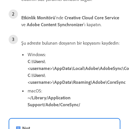
Etkinlik Monitörü
'nde
Creative Cloud Core Service
ve
Adobe Content Synchronizer
'ı kapatın.
Şu adreste bulunan dosyanın bir kopyasını kaydedin:
Windows:
C:\Users\
<username>\AppData\Local\Adobe\AdobeSync\Co
C:\Users\
<username>\AppData\Roaming\Adobe\CoreSync
macOS:
~/Library/Application
Support/Adobe/CoreSync/
Not