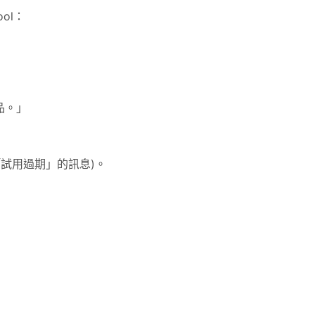
ool：
品。」
試用過期」的訊息)。