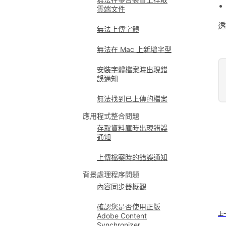
雲端文件
透
無法上傳字體
無法在 Mac 上新增字型
安裝字體檔案時出現錯
誤通知
無法找到已上傳的檔案
應用程式整合問題
存取資料庫時出現錯誤
通知
上傳檔案時的錯誤通知
背景處理程序問題
內容同步器概觀
確認您是否使用正版
上
Adobe Content
Synchronizer