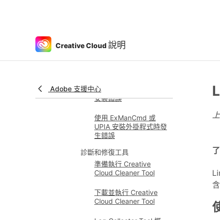
無法啟動
無法登入，出現未知的
伺服器錯誤
說明
Creative Cloud
外掛程式安裝問題
在 Adobe Exchange 上
找不到外掛程式
L
Adobe 支援中心
應用程式內的外掛程式
安裝錯誤
使用 ExManCmd 或
UPIA 安裝外掛程式時發
生錯誤
了
診斷和修復工具
準備執行 Creative
L
Cloud Cleaner Tool
含
下載並執行 Creative
Cloud Cleaner Tool
使