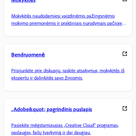
Mokykitės
Mokykitės naudodamiesi vaizdinėmis pažingsnėmis
mokymo priemonėmis ir praktiniais nurodymais pačioje
programoje.
Bendruomenė
Prisijunkite prie diskusijų, raskite atsakymus, mokykitės iš
ekspertų ir dalinkitės savo žiniomis.
„Adobe&quot; pagrindinis puslapis
Pasiekite mėgstamiausias „Creative Cloud“ programas,
paslaugas, failų tvarkymą ir dar daugiau.