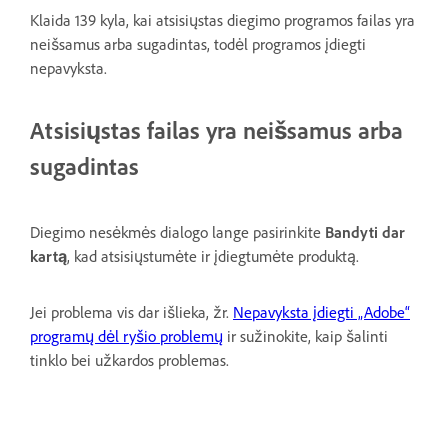
Klaida 139 kyla, kai atsisiųstas diegimo programos failas yra
neišsamus arba sugadintas, todėl programos įdiegti
nepavyksta.
Atsisiųstas failas yra neišsamus arba
sugadintas
Diegimo nesėkmės dialogo lange pasirinkite
Bandyti dar
kartą
, kad atsisiųstumėte ir įdiegtumėte produktą.
Jei problema vis dar išlieka, žr.
Nepavyksta įdiegti „Adobe“
programų dėl ryšio problemų
ir sužinokite, kaip šalinti
tinklo bei užkardos problemas.