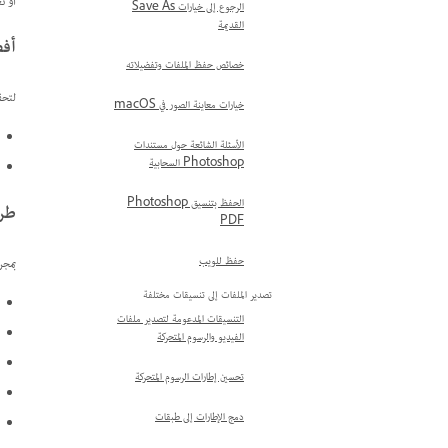
أو تغ
الرجوع إلى خيارات Save As
القديمة
أفض
خصائص حفظ الملفات وتفضيلاته
لتحق
خيارات معاينة الصور في macOS
الأسئلة الشائعة حول مستندات
Photoshop السحابية
الحفظ بتنسيق Photoshop
طرق
PDF
حفظ للويب
بمجرد أن تصبح
تصدير الملفات إلى تنسيقات مختلفة
التنسيقات المدعومة لتصدير ملفات
الفيديو والرسوم المتحركة
تحسين إطارات الرسوم المتحركة
دمج الإطارات إلى طبقات