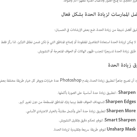
يير الحجم، ما يمنح الصور والأعمال الفنية مظهرًا أكثر وضوحًا.
ل الممارسات لزيادة الحدة بشكل فعال
يق أفضل نتيجة من زيادة الحدة، ضع بعض الإرشادات في الحسبان:
لا يمكن لزيادة الحدة استعادة التفاصيل المفقودة أو إصلاح المناطق التي لم تكن ضمن نطاق التركيز، لذا ركّز فق
طبّق زيادة الحدة تدريجيًا لتجنب ظهور الهالات أو الحواف المتعرجة أو التشويش.
 زيادة الحدة
 جاهزًا لتطبيق زيادة الحدة، يقدم Photoshop عدة خيارات.ويوفر كل خيار طريقة مختلفة بعض الشيء، بحيث يمكنك اختيار الأسلوب الأنسب لصورتك وسير عملك:
Sharpen
: لتطبيق زيادة حدة أساسية على الصورة بأكملها.
Sharpen Edges
لاستهداف الحواف فقط بينما يترك المناطق المسطحة من دون تغيير كبير.
Sharpen More
لتطبيق زيادة حدة أعلى وأشمل مقارنةً بالخيار الاعتيادي الأساسي.
Smart Sharpen
: لتوفير تحكم دقيق وتقليل التشويش.
Unsharp Mask
لتوفير طريقة سريعة وتقليدية لزيادة الحدة.