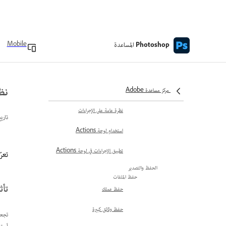
Processor
المعالجة المجمعة للملفات
إنشاء تطبيق droplet صغير من
المساعدة
Mobile
Photoshop
عملية
خيارات المعالجة المجمعة والمعالجة
باستخدام تطبيق droplet الصغير
نظ
مركز مساعدة Adobe
إعدادات الأتمتة والإعدادات المسبقة
نظرة عامة على الإجراءات
تاري
استخدام لوحة Actions
تطبيق الإجراءات في لوحة Actions
تعرّ
الحفظ والتصدير
حفظ الملفات
تأث
حفظ عملك
حفظ وثائق كبيرة