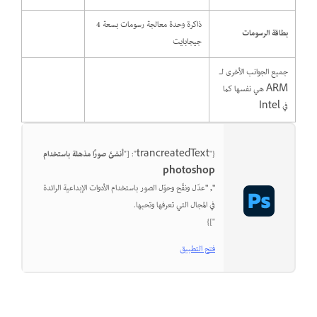
ذاكرة وحدة معالجة رسومات بسعة 4
بطاقة الرسومات
جيجابايت
جميع الجوانب الأخرى لـ
ARM هي نفسها كما
في Intel
{"trancreatedText": ["
أنشئ صورًا مذهلة باستخدام
photoshop
", "
عدّل ونقّح وحوّل الصور باستخدام الأدوات الإبداعية الرائدة
في المجال التي تعرفها وتحبها.
"]}
فتح التطبيق