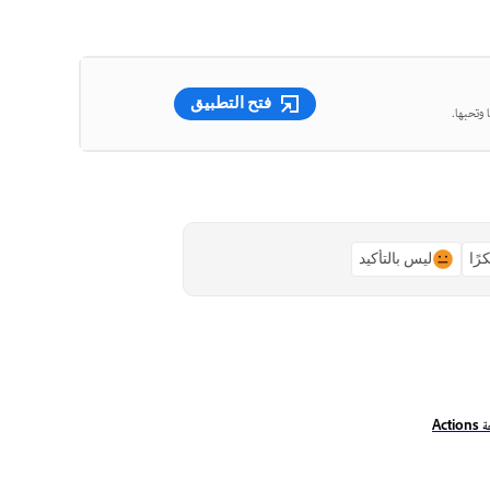
فتح التطبيق
 وتحبها.
رًا
ليس بالتأكيد
Act