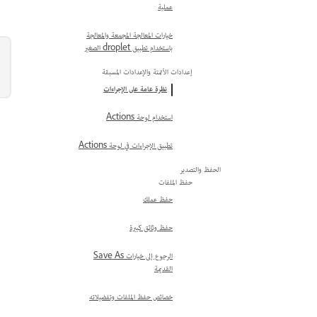
عملية
خيارات المعالجة المجمعة والمعالجة
باستخدام تطبيق droplet الصغير
إعدادات الأتمتة والإعدادات المسبقة
نظرة عامة على الإجراءات
استخدام لوحة Actions
تطبيق الإجراءات في لوحة Actions
الحفظ والتصدير
حفظ الملفات
حفظ عملك
حفظ وثائق كبيرة
الرجوع إلى خيارات Save As
القديمة
خصائص حفظ الملفات وتفضيلاته