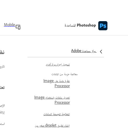
تغيير الإعدادات عند تشغيل أحد
الإجراءات
إدراج أمر قائمة غير قابل للتسجيل
المساعدة
Mobile
Photoshop
الكتابة فوق أمر واحد
إضافة أوامر إلى إجراء ما
نظر
مركز مساعدة Adobe
إعادة ترتيب الأوامر داخل إجراء ما
تسجيل إجراء مرة أخرى
تاري
معالجة حزمة من الملفات
نظرة عامة على Image
Processor
تعلم 
تحويل ملفات باستخدام Image
Processor
الإج
إزال
المعالجة المجمعة للملفات
استخ
إنشاء تطبيق droplet صغير من