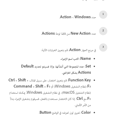
حدد
Windows
>‏
Action
.
حدد
New Action
من قائمة لوحة
Actions
.
في مربع الحوار
Action
، قم بتعيين الخيارات الآتية:
Name
: اكتب اسم الإجراء.
Set
: حدد
المجموعة
التي أنشأتها، وإلا فسيتم تحديد
Default
Actions
بشكل افتراضي.
Function Key
: قم بتعيين اختصار، على سبيل المثال،
Ctrl + Shift +
F3
(نظام التشغيل Windows) أو
Command + Shift + F3
(نظام التشغيل macOS). في نظام التشغيل Windows، يمكنك استخدام
F1
مع
Ctrl
. إذا كان الاختصار مستخدم بالفعل، فسيقوم بتشغيل الإجراء بدلاً
من الأمر الأصلي.
Color
: تعيين لون لعرضه في الوضع
Button
.