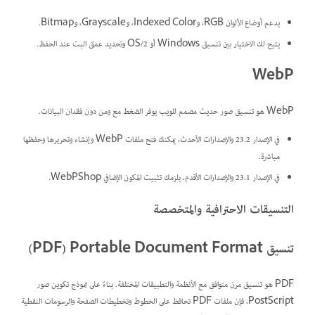
يدعم أوضاع الألوان RGB، وIndexed Color، وGrayscale، وBitmap.
يتيح لك الاختيار بين تنسيق Windows أو OS/2 وتحديد عمق البت عند الحفظ.
WebP
WebP هو تنسيق صور حديث مصمم للويب يوفر الضغط مع ومن دون فقدان البيانات.
في الإصدار 23.2 والإصدارات الأحدث، يمكنك فتح ملفات WebP وإنشاء وتحريرها وحفظها
مباشرة.
في الإصدار 23.1 والإصدارات الأقدم، يلزمك تثبيت المكون الإضافي WebPShop.
التنسيقات الاحترافية والمتخصصة
تنسيق Portable Document Format‏ (PDF)
PDF هو تنسيق مرن متوافق مع الأنظمة والتطبيقات المختلفة. بناءً على نموذج تكوين صور
PostScript، فإن ملفات PDF تحافظ على الخطوط وتخطيطات الصفحة والرسومات النقطية