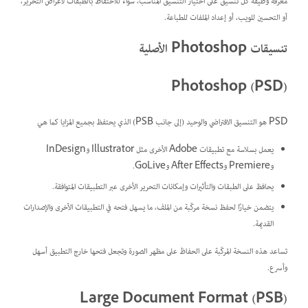
معرفة وظيفة كل تنسيق على اختيار التنسيق المناسب، سواء للاحتفاظ بالطبقات لأغراض التحرير،
أو التحسين للويب، أو إعداد الملفات للطباعة.
تنسيقات Photoshop الأصلية
Photoshop ‪(PSD)
PSD هو التنسيق الافتراضي والوحيد (إلى جانب PSB) الذي يحتفظ بجميع المزايا كما هي
يعمل بسلاسة مع تطبيقات Adobe الأخرى مثل Illustrator وInDesign
وPremiere وAfter Effects وGoLive.
يحافظ على الطبقات والتأثيرات وإمكانات التحرير الأخرى عبر التطبيقات المتوافقة.
يتضمن خيارًا لحفظ نسخة مركّبة من الملف، ما يسهل فتحه في التطبيقات الأخرى والإصدارات
القديمة.
تساعد هذه النسخة المركّبة على الحفاظ على مظهر الصورة وتجعل فتحها خارج التطبيق أسهل
وأسرع.
Large Document Format (PSB)‎