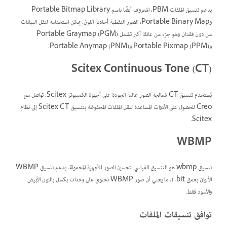
يدعم تنسيق الملفات PBM، المعروف أيضًا باسم Portable Bitmap Library
وPortable Binary Map، الصور النقطية أحادية اللون. يمكن استخدامه لنقل البيانات
من دون فقدان وهو جزء من عائلة أكبر تشمل Portable Graymap (PGM)
وPortable Pixmap (PPM) وPortable Anymap (PNM).
Scitex Continuous Tone (CT)
يُستخدم تنسيق CT لمعالجة الصور عالية الجودة على أجهزة الكمبيوتر Scitex. تواصل مع
Creo للحصول على الأدوات المساعدة لنقل الملفات المحفوظة بتنسيق Scitex CT إلى نظام
Scitex.
WBMP
تنسيق wbmp هو التنسيق القياسي لتحسين الصور للأجهزة المحمولة. يدعم تنسيق WBMP
الألوان بعمق ‎1-bit، ما يعني أن صور WBMP تحتوي على وحدات بكسل باللون الأبيض
والأسود فقط.
توافق تنسيقات الملفات