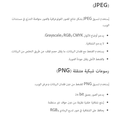
(JPEG)
يُستخدم تنسيق JPEG بشكل شائع للصور الفوتوغرافية والصور متواصلة التدرّج في مستندات
الويب.
يدعم أوضاع الألوان CMYK وRGB وGrayscale.
لا يدعم الشفافية.
يستخدم الضغط مع فقدان البيانات، ما يقلل حجم الملف عن طريق التخلص من البيانات.
والضغط الأعلى يقلل جودةَ الصورة.
رسومات شبكية متنقلة (PNG)
يُستخدم تنسيق PNG للضغط من دون فقدان البيانات وعرض الويب.
يدعم الصور بعمق ‎24-bit
يُنتج شفافية خلفية نظيفة من دون حواف غير منتظمة
يحافظ على الشفافية في صور تدرج الرمادي وRGB