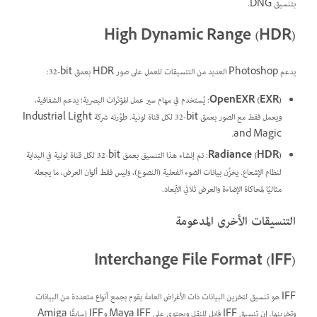
بتنسيق DNG.
High Dynamic Range (HDR)
يدعم Photoshop العديد من التنسيقات للعمل على صور HDR بعمق ‎32-bit:
OpenEXR (EXR)
: يُستخدم في مهام سير عمل المؤثرات البصرية؛ يدعم الشفافية،
ويعمل فقط مع الصور بعمق ‎32-bit لكل قناة لونية. طوَّرته شركة Industrial Light
and Magic.
Radiance (HDR)
: تم إنشاء هذا التنسيق بعمق ‎32-bit لكل قناة لونية في البداية
لنظام الإشعاع. يخزِّن بيانات الضوء الفعلية (النصوع)، وليس فقط ألوان العرض، ما يجعله
مثاليًا لمحاكاة الإضاءة والعرض ثلاثي الأبعاد.
التنسيقات الأخرى المدعومة
Interchange File Format (IFF)
IFF هو تنسيق لتخزين البيانات ذات الأغراض العامة يقوم بجمع أنواع متعددة من البيانات
وتخزينها. إن تنسيق IFF قابل للنقل ويحتوي على Maya IFF وIFF (سابقًا Amiga