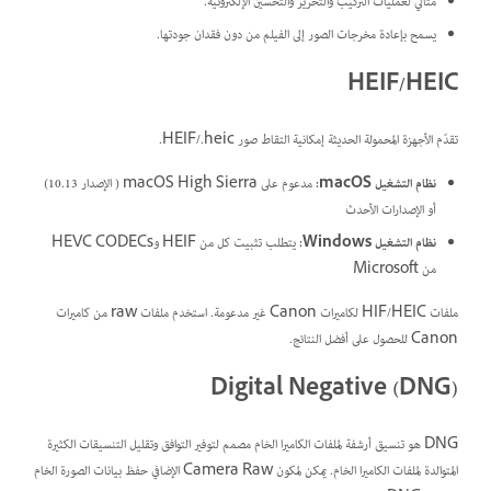
مثالي لعمليات التركيب والتحرير والتحسين الإلكترونية.
يسمح بإعادة مخرجات الصور إلى الفيلم من دون فقدان جودتها.
HEIF/HEIC
تقدّم الأجهزة المحمولة الحديثة إمكانية التقاط صور HEIF/.heic.
نظام التشغيل macOS:
مدعوم على macOS High Sierra ( الإصدار 10.13)
أو الإصدارات الأحدث
نظام التشغيل Windows:
يتطلب تثبيت كل من HEIF وHEVC CODECs
من Microsoft
ملفات HIF/HEIC لكاميرات Canon غير مدعومة. استخدم ملفات raw من كاميرات
Canon للحصول على أفضل النتائج.
Digital Negative (DNG)‎
DNG هو تنسيق أرشفة لملفات الكاميرا الخام مصمم لتوفير التوافق وتقليل التنسيقات الكثيرة
المتوالدة لملفات الكاميرا الخام. يمكن لمكون Camera Raw الإضافي حفظ بيانات الصورة الخام