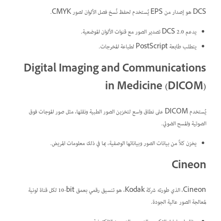
DCS هو إصدار من EPS يُستخدم لحفظ نُسخ فصل الألوان لصور CMYK.
يدعم DCS 2.0 تصدير الصور مع قنوات الألوان الموضعية.
يتطلب طابعة PostScript لطباعة المخرجات.
Digital Imaging and Communications
in Medicine (DICOM)
يُستخدم DICOM على نطاق واسع لتخزين الصور الطبية ونقلها، مثل صور الموجات فوق
الصوتية والمسح الضوئي.
يخزن كلاً من بيانات الصور وبياناتها الوصفية، بما في ذلك معلومات المريض.
Cineon
Cineon، الذي طورته شركة Kodak، هو تنسيق رقمي بعمق ‎10-bit لكل قناة لونية
لمعالجة الصور عالية الجودة.