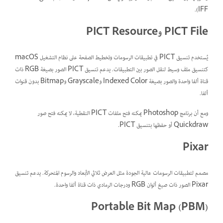
IFF).
PICT File وPICT Resource
يُستخدم تنسيق PICT في تطبيقات الرسومات وتخطيط الصفحة على نظام التشغيل macOS
كتنسيق ملف وسيط لنقل الصور بين التطبيقات. يدعم تنسيق PICT الصور بصيغة RGB ذات
قناة ألفا واحدة والصور بصيغة Indexed Color وGrayscale وBitmap بدون قنوات
ألفا.
ومع أن برنامج Photoshop يمكنه فتح ملفات PICT النقطية، لا يمكنه فتح صور
Quickdraw أو حفظها بتنسيق PICT.
Pixar
مصمم لتطبيقات الرسومات عالية الجودة مثل العرض ثلاثي الأبعاد والرسوم المتحركة. يدعم تنسيق
Pixar الصور ذات صيغ ألوان RGB ودرجات الرمادي ذات قناة ألفا واحدة.
Portable Bit Map (PBM)