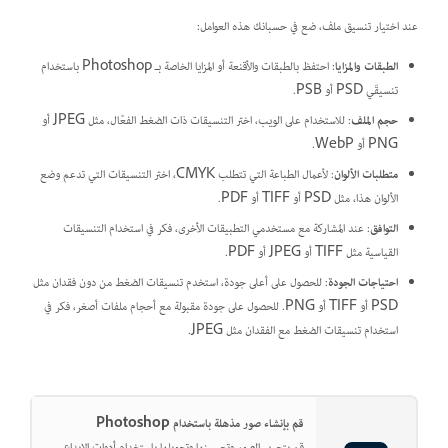
عند اختيار تنسيق ملف، ضع في حسبانك هذه العوامل:
الطبقات والمزايا
: احتفظ بالطبقات والأقنعة أو المزايا الخاصة بـ Photoshop باستخدام
تنسيقَي PSD أو PSB.
حجم الملف
: للاستخدام على الويب، اختر التنسيقات ذات الضغط الفعّال، مثل JPEG أو
PNG أو WebP.
متطلبات الألوان
: لأعمال الطباعة التي تتطلب CMYK، اختر التنسيقات التي تدعم وضع
الألوان هذا، مثل PSD أو TIFF أو PDF.
التوافق
: عند المشاركة مع مستخدمي التطبيقات الأخرى، فكر في استخدام التنسيقات
القياسية مثل TIFF أو JPEG أو PDF.
احتياجات الجودة
: للحصول على أعلى جودة، استخدم تنسيقات الضغط من دون فقدان مثل
PSD أو TIFF أو PNG. للحصول على جودة مقبولة مع أحجام ملفات أصغر، فكر في
استخدام تنسيقات الضغط مع الفقدان مثل JPEG.
قم بإنشاء صور مذهلة باستخدام Photoshop