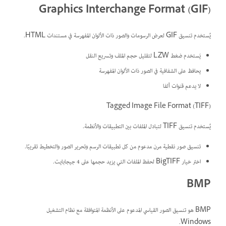
Graphics Interchange Format (GIF)
يُستخدم تنسيق GIF لعرض الرسومات والصور ذات الألوان المفهرسة في مستندات HTML.
يَستخدم ضغط LZW لتقليل حجم الملف وتسريع النقل
يحافظ على الشفافية في الصور ذات الألوان المفهرسة
لا يدعم قنوات ألفا
Tagged Image File Format (TIFF)
يُستخدم تنسيق TIFF لتبادل الملفات بين التطبيقات والأنظمة.
تنسيق صور نقطية مرن مدعوم من كل تطبيقات الرسم وتحرير الصور والتخطيط تقريبًا.
اختر خيار BigTIFF لحفظ الملفات التي يزيد حجمها على 4 جيجابايت.
BMP
BMP هو تنسيق الصور القياسي المدعوم على الأنظمة المتوافقة مع نظام التشغيل
Windows.