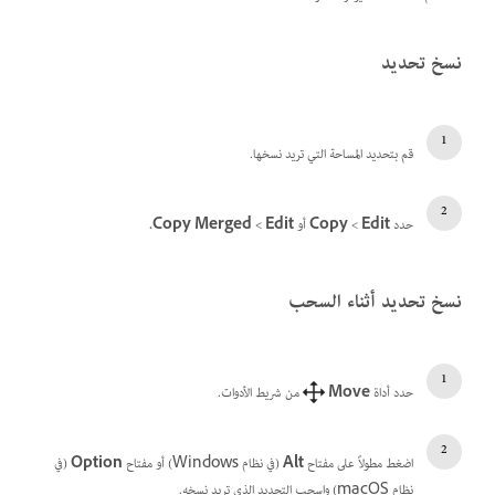
نسخ تحديد
قم بتحديد المساحة التي تريد نسخها.
حدد
Edit‏
>
Copy‏
أو
Edit‏
>
Copy Merged.
نسخ تحديد أثناء السحب
حدد أداة
Move
من شريط الأدوات.
اضغط مطولاً على مفتاح
Alt
(في نظام Windows) أو مفتاح
Option
(في
نظام macOS) واسحب التحديد الذي تريد نسخه.