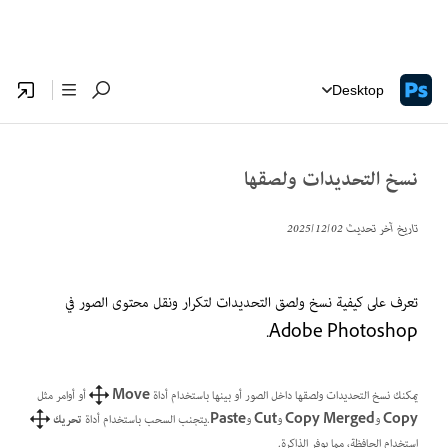
Desktop
نسخ التحديدات ولصقها
تاريخ آخر تحديث
02‏/12‏/2025
تعرف على كيفية نسخ ولصق التحديدات لتكرار ونقل محتوى الصور في
Adobe Photoshop.
يمكنك نسخ التحديدات ولصقها داخل الصور أو بينها باستخدام أداة
Move
أو أوامر مثل
Copy
و
Copy Merged
و
Cut
و
Paste
.يتجنب السحب باستخدام أداة
تحريك
استخدام الحافظة، مما يوفر الذاكرة.