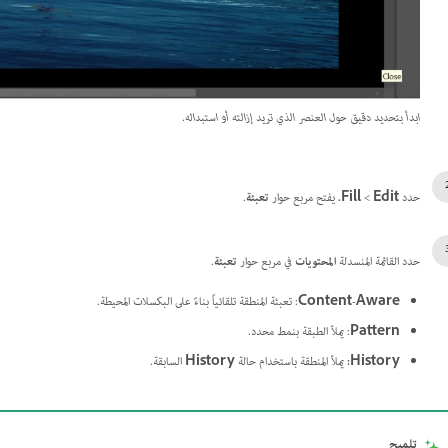
ابدأ بتحديد دقيق حول العنصر الذي تريد إزالته أو استبداله.
حدد
Edit
>‏
Fill.
يفتح مربع حوار
تعبئة
.
حدد القائمة المنسدلة
المحتويات
في مربع حوار
تعبئة
.
Content-Aware
: تعبئة المنطقة تلقائياً بناءً على البكسلات المحيطة.
Pattern
: يملأ الطبقة بنمط محدد.
History:
يملأ المنطقة باستخدام حالة
History
السابقة.
تلميح