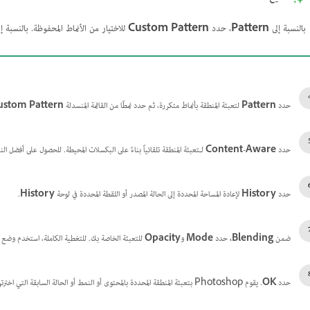
بالنسبة إلى
Pattern
، حدد
Custom Pattern
للاختيار من الأنماط المحفوظة. بالنسبة إ
حدد
Pattern
لتعبئة المنطقة بأنماط متكررة، ثم حدد نمطًا من القائمة المنسدلة
ustom Pattern
حدد
Content-Aware
لـ
تعبئة المنطقة تلقائياً بناءً على البكسلات المحيطة. للحصول على أفضل ال
حدد
History
لإعادة المساحة المحددة إلى الحالة المصدر أو اللقطة المحددة في لوحة
History
.
ضمن
Blending،
حدد
Mode
و
Opacity
للتعبئة الخاصة بك. للتغطية الكاملة، استخدم وضع
حدد
OK
. يقوم Photoshop بتعبئة المنطقة المحددة بالمحتوى أو النمط أو الحالة السابقة التي اخترتها.