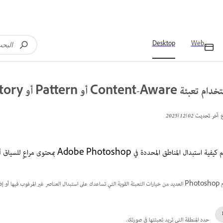
Desktop
Web
تعبئة Content-Aware أو Pattern أو History
خ آخر تحديث
02‏/12‏/2025
ة استبدال المناطق المحددة في Adobe Photoshop بمحتوى مراعٍ للسياق أو أنماط مخصصة أو حالات سابقة.
اصر إبداعية أو استعادة الحالات السابقة لصورتك.
حدد المنطقة التي تريد تعبئتها في صورتك.