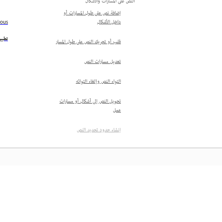
النص على المسارات والأشكال
إضافة نص على طول المسارات أو
داخل الأشكال
ious
تطبي
قلب أو تحريك النص على طول المسار
تعديل مسارات النص
التواء النص وإلغاء التوائه
تحويل النص إلى أشكال أو مسارات
عمل
إنشاء حدود تحديد النص
إضافة ظلال مسقطة للنص
الأحرف والصور الرمزية
العمل بخطوط OpenType
SVG
المعرفة
إضافة أشكال الرموز التعبيرية