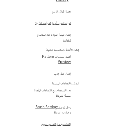
History
تعبئة قماش الرسم
تعبئة تحديد أو طبقة بأحد الألوان
إنشاء طبقة جديدة عند استخدام
الفرشاة
إنشاء الأنماط واستخدمها للتعبئة
أفضل ممارسات Pattern
Preview
إنشاء نمط جديد
الفرش والإعدادات المسبقة
بدء الاستخدام مع الإعدادات المُعدة
مسبقًا للفرشاة
عرض لوحة Brush Settings
وخيارات الفرشاة
إنشاء طرف فرشاة من صورة