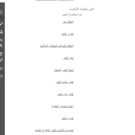
النص وطباعة الأوفست
بدء استخدام النص
إضافة نص
تحرير النص
إضافة القوائم النقطية والمرقَّمة
نقل النص
نسخ النص ولصقه
تغيير حجم النص
تغيير لون النص
إعداد تنسيق الفقرة
تدوير النص
تحديث طبقات النص للإخراج المتجه