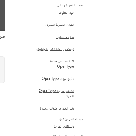
تحديد الخطوط وإدارتها
حول الخطوط
استبدال الخطوط المفقودة
طبق 
مطابقة الخطوط
البحث عن أنماط الخطوط وتطبيقها
نظرة عامة على خطوط
OpenType
تطبيق ميزات OpenType
استخدام خطوط OpenType
المتغيرة
تغيير الخط عبر طبقات متعددة
طبقات النص وإنشاؤها
ملء النص بالصورة