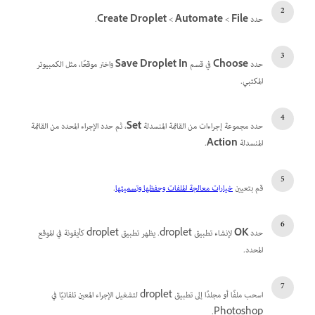
حدد
File
>‏
Automate
>‏
Create Droplet
.
حدد
Choose
في قسم
Save Droplet In
واختر موقعًا، مثل الكمبيوتر
المكتبي.
حدد مجموعة إجراءات من القائمة المنسدلة
Set
، ثم حدد الإجراء المحدد من القائمة
المنسدلة
Action
.
قم بتعيين
خيارات معالجة الملفات وحفظها وتسميتها
.
حدد
OK
لإنشاء تطبيق droplet. يظهر تطبيق droplet كأيقونة في الموقع
المحدد.
اسحب ملفًا أو مجلدًا إلى تطبيق droplet لتشغيل الإجراء المعين تلقائيًا في
Photoshop.