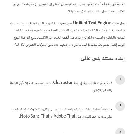
العالمية من مختلف أنحاء العالم. بفضل هذه الميزة، لن تحتاج إلى التبديل بين محركات النصوص
المختلفة عند العمل بلغات متنوعة في تصميماتك.
يحل محرك
Unified Text Engine
محل محركات النصوص القديمة ويوفر ميزات طباعية
متقدمة للغات وأنظمة الكتابة العالمية. يشمل ذلك دعم اللغة العربية والعبرية وأنظمة الكتابة
الهندية واليابانية والصينية والكورية وغيرها من أنظمة الكتابة غير اللاتينية. يتيح لك هذا النهج
الموحد إنشاء تصميمات متعددة اللغات من دون تعقيد عند تغيير محركات النصوص لكل لغة.
إنشاء مستند بنص عالمي
قم بتعيين اللغة المطلوبة في لوحة
Character
. لا يلزم تحديد اللغة إلا لأجل الواصلة
والتدقيق الإملائي.
حدد خطًا مناسبًا بناءً على اللغة المحددة. على سبيل المثال، إذا اخترت اللغة التايلندية،
فقم بتحديد خط تايلندي مثل Adobe Thai أو Noto Sans Thai.