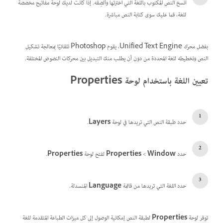
انسخ النص المكتوب باللغة التي اخترتها وألصِقه. إذا كانت لديك لوحة مفاتيح مخصصة
للغة، فما عليك سوى كتابة النص مباشرة.
بفضل محرك Unified Text Engine، يقوم Photoshop تلقائيًا بمعالجة تشكيل
النص وتخطيطه للغة المحددة من دون أن يطلب منك التبديل بين محركات النصوص المختلفة.
تعيين اللغة باستخدام لوحة Properties
حدد طبقة النص التي تريدها في لوحة
Layers
.
حدد
Window
‏>
Properties
لفتح لوحة
Properties
.
حدد اللغة التي تريدها من قائمة
Language
المنسدلة.
توفر لوحة
Properties
لطبقة النص إمكانية الوصول إلى كل ميزات الطباعة المتقدمة للغة