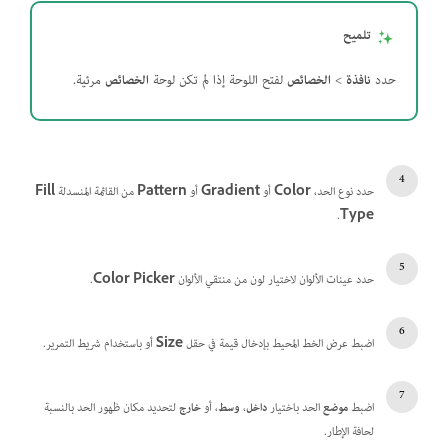
تلميح
حدد
نافذة
>
الخصائص
لفتح اللوحة إذا لم تكن لوحة
الخصائص
مرئية.
حدد نوع الحد،
Color
أو
Gradient
أو
Pattern
من القائمة المنسدلة
Fill
.
Type
حدد عينات الألوان لاختيار لون من منتقي الألوان
Color Picker
.
اضبط عرض الخط المحيط بإدخال قيمة في حقل
Size
أو باستخدام شريط التمرير.
اضبط
موضع
الحد باختيار
داخل
،
وسط
، أو
خارج
لتحديد مكان ظهور الحد بالنسبة
لحافة الإطار.