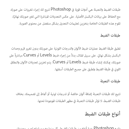
طبقات الضبط والتعبئة هي أدوات قوية في Photoshop تتيح لك إجراء تغييرات على صورك
مع الحفاظ على بيانات البكسل الأصلية. على عكس التعديلات المباشرة التي تغير صورتك نهائيًا،
تقوم هذه الطبقات الخاصة بتخزين تعليمات التعديل بشكل منفصل عن محتوى الصورة.
طبقات الضبط
تطبق طبقة الضبط عمليات ضبط الألوان والدرجات اللونية على صورتك بدون تغيير قيم وحدات
البكسل بشكل نهائي. على سبيل المثال، بدلاً من إجراء ضبط Levels أو Curves مباشرةً على
صورتك، يمكنك إنشاء طبقة ضبط Levels أو Curves. يتم تخزين تعديلات الألوان والنطاق
اللوني في طبقة الضبط وتطبق على جميع الطبقات أسفلها.
طبقات التعبئة
تتيح لك طبقات التعبئة إضافة ألوان خالصة أو تدرجات لونية أو أنماط إلى تصميمك. بخلاف
طبقات الضبط، لا تؤثر طبقات التعبئة في مظهر الطبقات الموجودة تحتها.
أنواع طبقات الضبط
يقدم Photoshop عدة أنواع من طبقات الضبط، كل منها مصمم لمهام تحرير محددة: