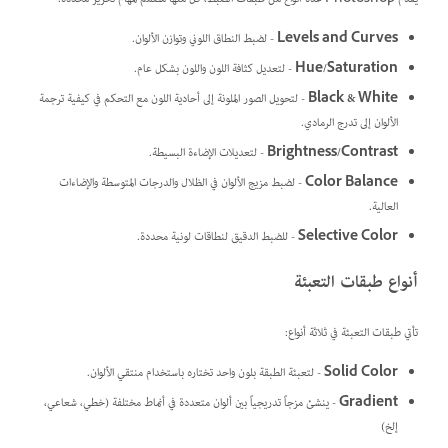
Levels and Curves
- لضبط النطاق اللوني وتوازن الألوان.
Hue/Saturation
- لتعديل كثافة اللون واللون بشكل عام.
Black & White
- لتحويل الصور الملونة إلى أحادية اللون مع التحكم في كيفية ترجمة
الألوان إلى تدرج الرمادي.
Brightness/Contrast
- لتعديلات الإضاءة البسيطة.
Color Balance
- لضبط مزيج الألوان في الظلال والدرجات المتوسطة والإضاءات
العالية.
Selective Color
- للضبط الدقيق لنطاقات لونية محددة.
أنواع طبقات التعبئة
تأتي طبقات التعبئة في ثلاثة أنواع:
Solid Color
- لتعبئة الطبقة بلون واحد تختاره باستخدام منتقي الألوان.
Gradient
- ينشئ مزجاً تدريجياً بين ألوان متعددة في أنماط مختلفة (خطي، شعاعي،
إلخ)