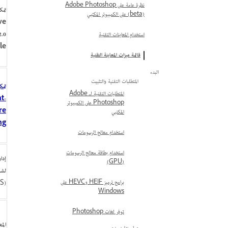
نظرة عامة على Adobe Photoshop
تمك
(beta) على الكمبيوتر المكتبي
ve
2.0
استخدام المعاينات التقنية
le
قائمة ميزات المعاينة التقنية
البدء
المتطلبات التقنية والتثبيت
تمكي
المتطلبات التقنية لـ Adobe
t-
Photoshop على الكمبيوتر
re
المكتبي
ng
استخدام معالج الرسومات
استخدام بطاقة معالج الرسومات
إدار
(GPU)
لشاش
برامج ترميز HEIF وHEVC على
‏(macOS)
Windows
توفر لغات Photoshop
الم