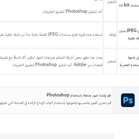
تشغيل
دات ‎16-bit
أعد تشغيل Photoshop لتطبيق التغييرات.
فتح JPEG بدون
إيقاف
استخدم هذه الميزة لفتح مستندات JPEG كطبقة عادية بدلاً من طبقة خلفية مقيدة. يسري هذا التغيير فورًا دون الحاجة إلى إعادة تشغيل Photoshop.
ة خلفية
ين واجهة
تشغيل
ستخدم العصرية
المنصات من Adobe. أعد تشغيل Photoshop لتطبيق التغييرات.
قم بإنشاء صور مذهلة باستخدام Photoshop
قم بتحرير الصور وتحسينها وتحويلها باستخدام أدوات الإبداع الرائدة في الصناعة التي تعرفها