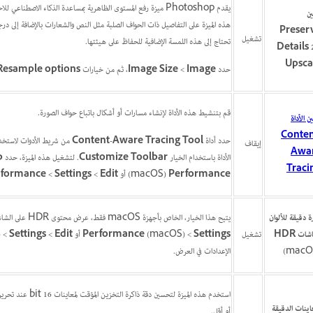
يقدم Photoshop ميزة رفع المستوى الظاهرية بمساعدة الذكاء الا
ين
هذه الميزة على التفاصيل ذات الحواف الصلبة مثل النص والشعارات بالإضافة إلى د
Preser
تشغيل
تحتاج إلى هذه اللمسة الإضافية للحفاظ على هيئتها.
Details 
Upsca
حدد
Image
‏>
Image Size
، ثم من خيارات
Resample options
قم بتنشيط هذه الأداة لإنشاء مسارات أو أشكال باتباع حواف الصورة.
ن الأداة
Conten
حدد أداة
Content-Aware Tracing Tool
من شريط الأدوات لاستخدامه
إيقاف
Awa
الأداة باستخدام الخيار
Customize Toolbar
. لتشغيل هذه الميزة، حدد
p
Traci
Performance
‏(macOS) أو
Edit
‏>
Settings
‏>
rformance
ة دقيقة للألوان
يتيح هذا الخيار، الخاص بأجهزة macOS فقط، عرض محتوى HDR على الشاشات الداعمة لتقنية HDR. يتطلب تمكين وحدة معالجة الرسومات في
ات HDR
تشغيل
Settings
‏>
(macOS) أو
Performance
Edit
‏>
Settings
‏>
الإعدادات في العرض.
عاينات الدقيقة
أو أقل.