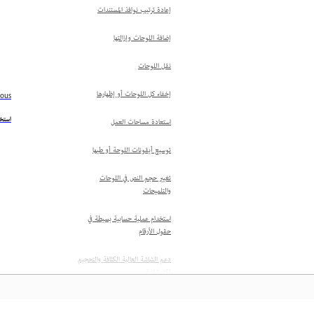
إعادة ترتيب نوافذ المستندات
إضافة اللوحات وإزالتها
نقل اللوحات
إخفاء كل اللوحات أو إظهارها
ious
استخد
استعادة مساحات العمل
توسيع أيقونات اللوحة أو طيها
تغيير حجم النص في اللوحات
والتلميحات
استخدام عملية حسابية بسيطة في
حقول الأرقام
دعم الشاشة العالية الكثافة والتحجيم
لكل شاشة
ترتيب اللوحات وتجميعها