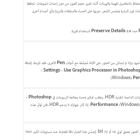
صطناعي للاحتفاظ بالتفاصيل المهمة والهيئات أثناء تغيير حجم الصور من دون إحداث تشوهات. تحافظ
رجات لون البشرة وملمس الشعر. جربها على الحساء والسلطات والبيتزا وأي أجسام أخرى
حدد
Preserve Details 2.0
لاستخدام الميزة.
ا. وإذا لم تتمكن من العثور على الأداة مُجمَّعة مع أدوات
Pen
الأخرى، فقد تلزمك إضافة
Use Graphics Processor in Photosho
‏>
Settings
‏>
Pe
‏(Windows).
Photoshop
‏>
Performance
(Windows). إذا كان جهازك لا يدعم HDR، فلن تؤثر هذه
استخدم هذه الميزة لتحسين دقة ذاكرة التخزين المؤقت لمعاينات 16 bit عند تحرير الصور بعمق لوني 16 أو 32 bit. يُحسِّن هذا الخيار دقة المعاينة عند مستويات تكبير 63%