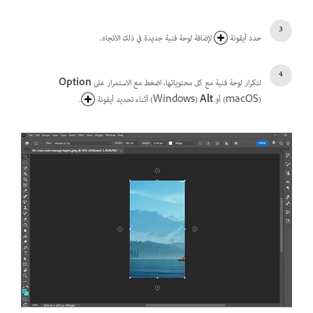
حدد أيقونة
لإضافة لوحة فنية جديدة في ذلك الاتجاه.
لتكرار لوحة فنية مع كل محتوياتها، اضغط مع الاستمرار على
Option
‏(macOS) أو
Alt
‏(Windows) أثناء تحديد أيقونة
.