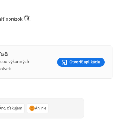
niť obrázok
.
ítači
mocou výkonných
Otvoriť aplikáciu
oľvek.
Áno, ďakujem
Ani nie