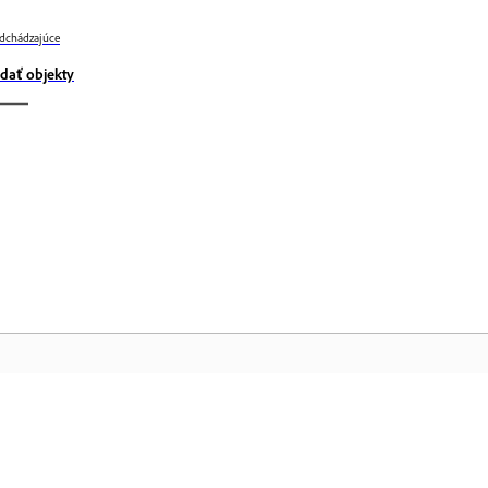
dchádzajúce
idať objekty
Komunita
D