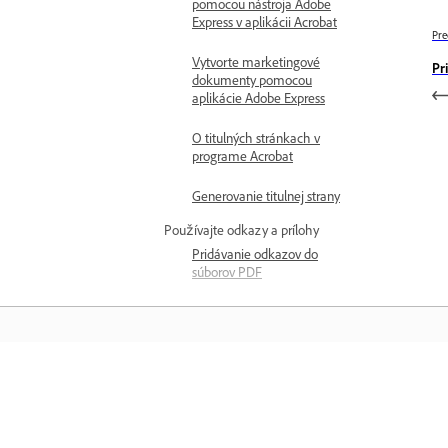
pomocou nástroja Adobe
Express v aplikácii Acrobat
Pre
Vytvorte marketingové
Pr
dokumenty pomocou
aplikácie Adobe Express
O titulných stránkach v
programe Acrobat
Generovanie titulnej strany
Používajte odkazy a prílohy
Pridávanie odkazov do
súborov PDF
Pridanie príloh do
dokumentov PDF
Zmena formátovania
odkazov v súboroch PDF
Ďalšie informácie
Premiestnenie alebo
zmena veľkosti obdĺžnika