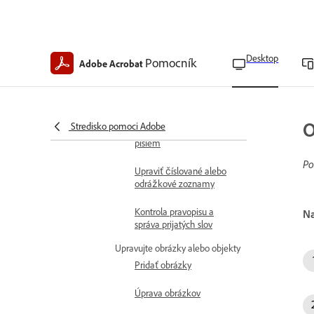
Pridať nový text
Zmena, nahradenie alebo
odstránenie textu
Desktop
Pomocník
Adobe Acrobat
Formátovanie textu
Úprava textových polí
O
Stredisko pomoci Adobe
Nastavenie predvolených
písiem
Po
Upraviť číslované alebo
odrážkové zoznamy
Kontrola pravopisu a
Na
správa prijatých slov
Upravujte obrázky alebo objekty
Pridať obrázky
Úprava obrázkov