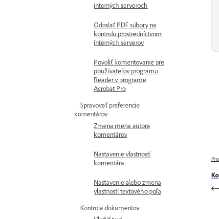
interných serveroch
Odoslať PDF súbory na
kontrolu prostredníctvom
interných serverov
Povoliť komentovanie pre
používateľov programu
Reader v programe
Acrobat Pro
Spravovať preferencie
komentárov
Zmena mena autora
komentárov
Nastavenie vlastností
Pre
komentára
Ko
Nastavenie alebo zmena
vlastností textového poľa
Kontrola dokumentov