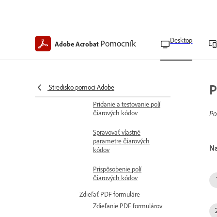
Konfigurácia polí
formulára pre výpočty
Nastavenie navigácie
Desktop
Pomocník
Adobe Acrobat
medzi poľami formulára
Vložiť čiarové kódy do PDF
súborov
Prehľad čiarových kódov
P
Stredisko pomoci Adobe
Pridanie a testovanie polí
Po
čiarových kódov
Spravovať vlastné
parametre čiarových
Na
kódov
Prispôsobenie polí
čiarových kódov
Zdieľať PDF formuláre
Zdieľanie PDF formulárov