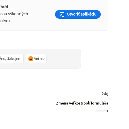
ítači
mocou výkonných
Otvoriť aplikáciu
oľvek.
Áno, ďakujem
Ani nie
Ďalej
Zmena veľkosti polí formulára