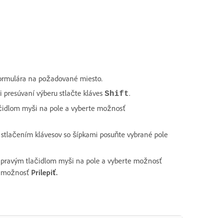
 formulára na požadované miesto.
i presúvaní výberu stlačte kláves
.
Shift
ačidlom myši na pole a vyberte možnosť
, stlačením klávesov so šípkami posuňte vybrané pole
te pravým tlačidlom myši na pole a vyberte možnosť
te možnosť
Prilepiť
.