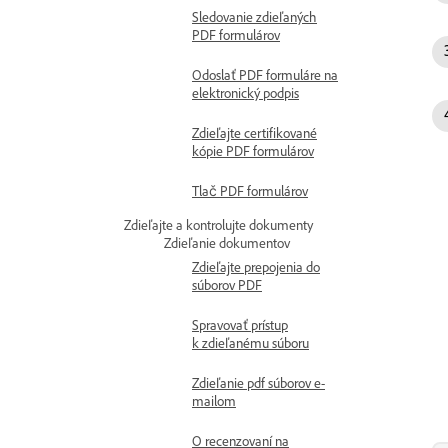
Sledovanie zdieľaných
PDF formulárov
Odoslať PDF formuláre na
elektronický podpis
Zdieľajte certifikované
kópie PDF formulárov
Tlač PDF formulárov
Zdieľajte a kontrolujte dokumenty
Zdieľanie dokumentov
Zdieľajte prepojenia do
súborov PDF
Spravovať prístup
k zdieľanému súboru
Zdieľanie pdf súborov e-
mailom
O recenzovaní na