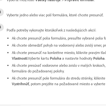
Vyberte jedno alebo viac polí formulára, ktoré chcete presunúť.
Podľa potreby vykonajte ktorúkoľvek z nasledujúcich akcií:
Ak chcete presunúť polia formulára, presuňte vybrané polia
Ak chcete obmedziť pohyb na vodorovný alebo zvislý smer, pr
Ak chcete presunúť na konkrétne miesto, kliknite pravým tl
Vlastnosti
.Vyberte kartu
Poloha
a nastavte hodnoty
Poloha
.
Ak chcete presúvať vodorovne alebo zvislo v malých krokoch
formulára do požadovanej polohy.
Ak chcete presunúť pole formulára do stredu stránky, klikni
Vystrihnúť
, potom prejdite na požadované miesto a vyber