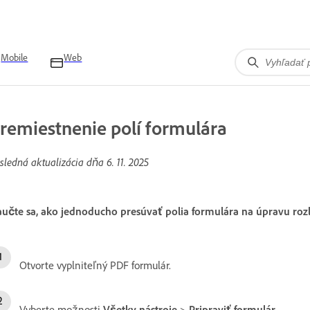
Mobile
Web
remiestnenie polí formulára
sledná aktualizácia dňa
6. 11. 2025
učte sa, ako jednoducho presúvať polia formulára na úpravu ro
Otvorte vyplniteľný PDF formulár.
Vyberte možnosti
Všetky nástroje
>
Pripraviť formulár
.