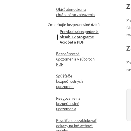
Z
Obísť obmedzenia
chráneného zobrazenia
Za
Zmierňujte bezpečnostné riziká
šk
Prehľad zabezpečenia
ro
obsahu v programe
Acrobat a PDF
Z
Bezpečnostné
upozornenia v súboroch
Za
PDF
ne
Spúšťače
bezpečnostných
upozornení
Reagovanie na
bezpečnostné
upozornenia
Povoliť alebo zablokovať
odkazy na iné webové