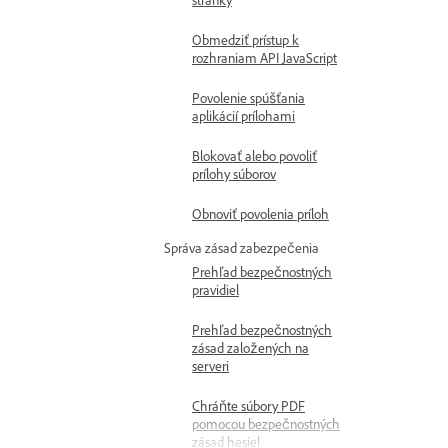
stránky
Obmedziť prístup k
rozhraniam API JavaScript
Povolenie spúšťania
aplikácií prílohami
Blokovať alebo povoliť
prílohy súborov
Obnoviť povolenia príloh
Správa zásad zabezpečenia
Prehľad bezpečnostných
pravidiel
Prehľad bezpečnostných
zásad založených na
serveri
Chráňte súbory PDF
pomocou bezpečnostných
zásad hesiel