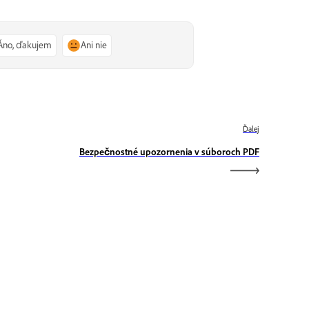
Áno, ďakujem
Ani nie
Ďalej
Bezpečnostné upozornenia v súboroch PDF