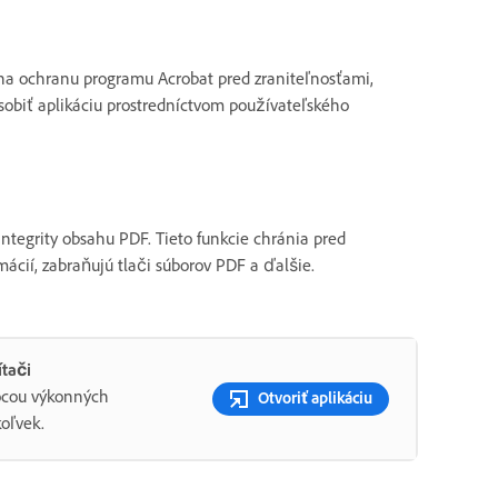
na ochranu programu Acrobat pred zraniteľnosťami,
ôsobiť aplikáciu prostredníctvom používateľského
tegrity obsahu PDF. Tieto funkcie chránia pred
ácií, zabraňujú tlači súborov PDF a ďalšie.
ítači
mocou výkonných
Otvoriť aplikáciu
oľvek.