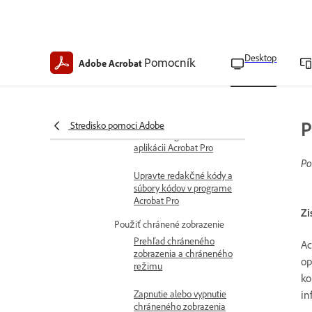
Acrobat Pro
Vyčistite PDF súbory v
programe Acrobat Pro
Desktop
Pomocník
Adobe Acrobat
Použitie viacerých kódov
na redigovanie v Acrobat
Pro
Tvorba kódov a súborov
P
Stredisko pomoci Adobe
kódov redigovania v
aplikácii Acrobat Pro
Po
Upravte redakčné kódy a
súbory kódov v programe
Acrobat Pro
Zi
Použiť chránené zobrazenie
Prehľad chráneného
Ac
zobrazenia a chráneného
op
režimu
ko
in
Zapnutie alebo vypnutie
chráneného zobrazenia