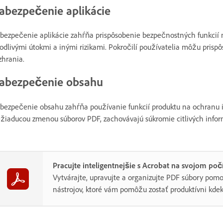
abezpečenie aplikácie
bezpečenie aplikácie zahŕňa prispôsobenie bezpečnostných funkcií 
odlivými útokmi a inými rizikami. Pokročilí používatelia môžu prisp
zhrania.
abezpečenie obsahu
bezpečenie obsahu zahŕňa používanie funkcií produktu na ochranu in
žiaducou zmenou súborov PDF, zachovávajú súkromie citlivých inform
Pracujte inteligentnejšie s Acrobat na svojom poč
Vytvárajte, upravujte a organizujte PDF súbory po
nástrojov, ktoré vám pomôžu zostať produktívni kdek