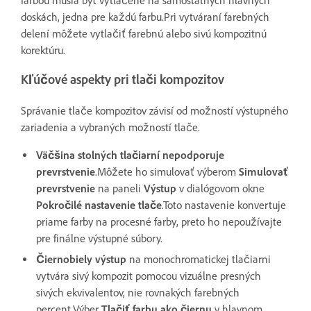
farbou musia byť vytlačené na samostatných hlavných
doskách, jedna pre každú farbu.Pri vytváraní farebných
delení môžete vytlačiť farebnú alebo sivú kompozitnú
korektúru.
Kľúčové aspekty pri tlači kompozitov
Správanie tlače kompozitov závisí od možností výstupného
zariadenia a vybraných možností tlače.
Väčšina stolných tlačiarní nepodporuje
prevrstvenie
.Môžete ho simulovať výberom
Simulovať
prevrstvenie
na paneli
Výstup
v dialógovom okne
Pokročilé nastavenie tlače
.Toto nastavenie konvertuje
priame farby na procesné farby, preto ho nepoužívajte
pre finálne výstupné súbory.
Čiernobiely výstup
na monochromatickej tlačiarni
vytvára sivý kompozit pomocou vizuálne presných
sivých ekvivalentov, nie rovnakých farebných
percent.Výber
Tlačiť farbu ako čiernu
v hlavnom