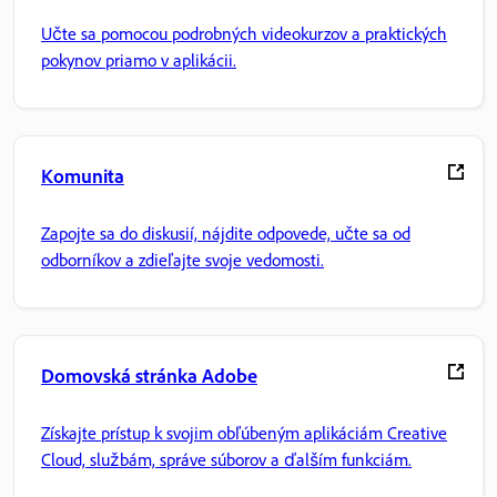
Učte sa pomocou podrobných videokurzov a praktických
pokynov priamo v aplikácii.
Komunita
Zapojte sa do diskusií, nájdite odpovede, učte sa od
odborníkov a zdieľajte svoje vedomosti.
Domovská stránka Adobe
Získajte prístup k svojim obľúbeným aplikáciám Creative
Cloud, službám, správe súborov a ďalším funkciám.