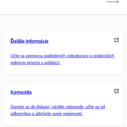
Ďalšie informácie
Učte sa pomocou podrobných videokurzov a praktických
pokynov priamo v aplikácii.
Komunita
Zapojte sa do diskusií, nájdite odpovede, učte sa od
odborníkov a zdieľajte svoje vedomosti.