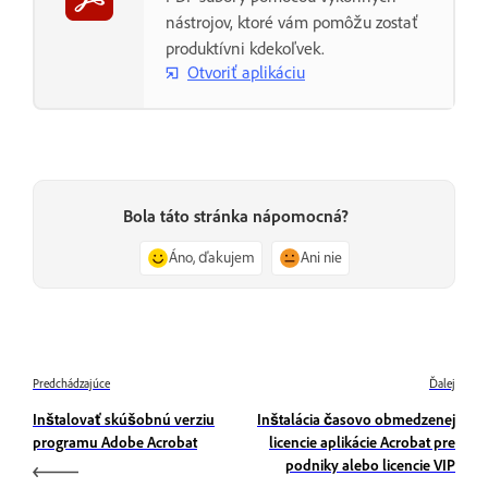
nástrojov, ktoré vám pomôžu zostať
produktívni kdekoľvek.
Otvoriť aplikáciu
Bola táto stránka nápomocná?
Áno, ďakujem
Ani nie
Predchádzajúce
Ďalej
Inštalovať skúšobnú verziu
Inštalácia časovo obmedzenej
programu Adobe Acrobat
licencie aplikácie Acrobat pre
podniky alebo licencie VIP