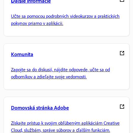
Ďalšie informácie
Učte sa pomocou podrobných videokurzov a praktických
pokynov priamo v aplikácii.
Komunita
Zapojte sa do diskusií, nájdite odpovede, učte sa od
odborníkov a zdieľajte svoje vedomosti.
Domovská stránka Adobe
Získajte prístup k svojim obľúbeným aplikáciám Creative
Cloud, službám, správe súborov a ďalším funkciám.