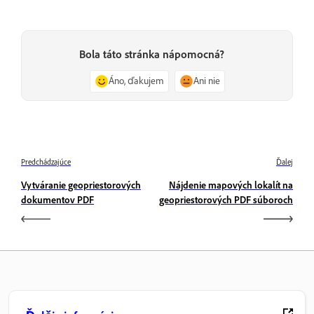
Bola táto stránka nápomocná?
Áno, ďakujem
Ani nie
Predchádzajúce
Ďalej
Vytváranie geopriestorových
Nájdenie mapových lokalít na
dokumentov PDF
geopriestorových PDF súboroch