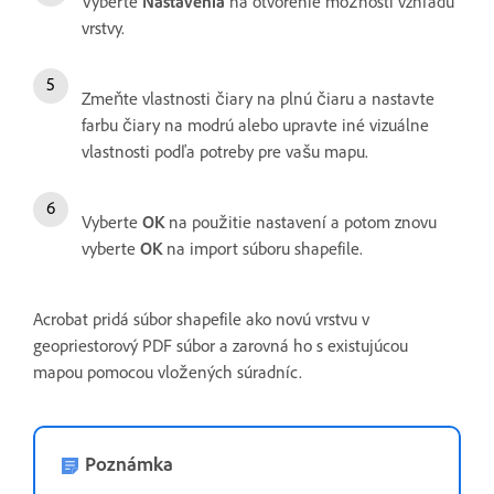
Vyberte
Nastavenia
na otvorenie možností vzhľadu
vrstvy.
Zmeňte vlastnosti čiary na plnú čiaru a nastavte
farbu čiary na modrú alebo upravte iné vizuálne
vlastnosti podľa potreby pre vašu mapu.
Vyberte
OK
na použitie nastavení a potom znovu
vyberte
OK
na import súboru shapefile.
Acrobat pridá súbor shapefile ako novú vrstvu v
geopriestorový PDF súbor a zarovná ho s existujúcou
mapou pomocou vložených súradníc.
Poznámka