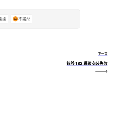
謝謝
不盡然
下一頁
錯誤 182 導致安裝失敗