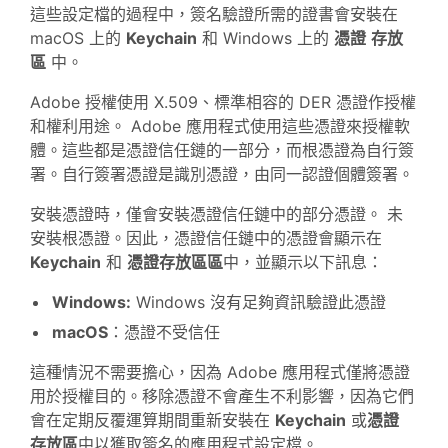
這些設定檔的過程中，簽名驗證所需的證書會安裝在
macOS 上的
Keychain
和 Windows 上的
憑證
存放
區
中。
Adobe 授權使用 X.509、標準相容的 DER 憑證作授權
和權利用途。 Adobe 應用程式使用這些憑證來授權軟
體。這些都是憑證信任鏈的一部分，而根憑證為自行簽
署。自行簽署憑證是識別憑證，由同一認證個體簽署。
安裝憑證時，僅會安裝憑證信任鏈中的部分憑證。 未
安裝根憑證。因此，憑證信任鏈中的憑證會顯示在
Keychain
和
憑證存放區區
中，並顯示以下訊息：
Windows:
Windows 沒有足夠資訊驗證此憑證
macOS
：憑證不受信任
這種情況不需要擔心，因為 Adobe 應用程式僅將憑證
用於授權目的。移除憑證不會產生不利影響，因為它們
會在定期反覆運算期間重新安裝在
Keychain
或
憑證
存放區
中以獲取簽名的應用程式設定檔。