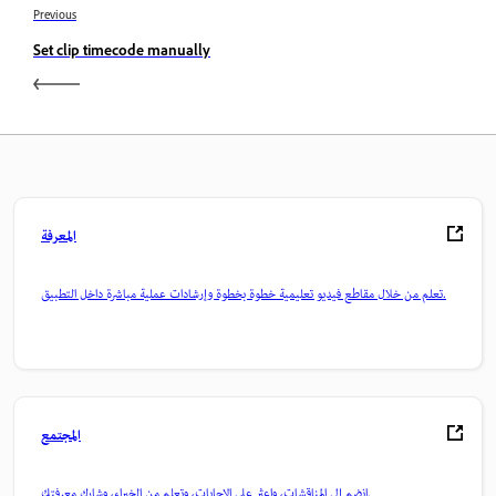
Previous
Set clip timecode manually
المعرفة
تعلم من خلال مقاطع فيديو تعليمية خطوة بخطوة وإرشادات عملية مباشرة داخل التطبيق.
المجتمع
انضم إلى المناقشات، واعثر على الإجابات، وتعلم من الخبراء، وشارك معرفتك.