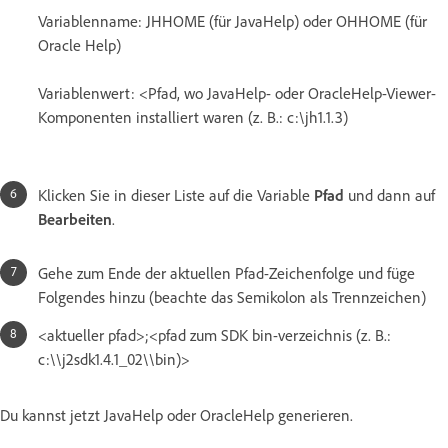
Variablenname: JHHOME (für JavaHelp) oder OHHOME (für
Oracle Help)
Variablenwert: <Pfad, wo JavaHelp- oder OracleHelp-Viewer-
Komponenten installiert waren (z. B.: c:\jh1.1.3)
Klicken Sie in dieser Liste auf die Variable
Pfad
und dann auf
Bearbeiten
.
Gehe zum Ende der aktuellen Pfad-Zeichenfolge und füge
Folgendes hinzu (beachte das Semikolon als Trennzeichen)
<aktueller pfad>;<pfad zum SDK bin-verzeichnis (z. B.:
c:\\j2sdk1.4.1_02\\bin)>
Du kannst jetzt JavaHelp oder OracleHelp generieren.