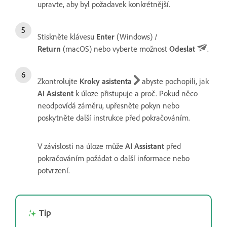
upravte, aby byl požadavek konkrétnější.
Stiskněte klávesu
Enter
(Windows) /
Return
(macOS) nebo vyberte možnost
Odeslat
.
Zkontrolujte
Kroky asistenta
abyste pochopili, jak
AI Asistent
k úloze přistupuje a proč. Pokud něco
neodpovídá záměru, upřesněte pokyn nebo
poskytněte další instrukce před pokračováním.
V závislosti na úloze může
AI Assistant
před
pokračováním požádat o další informace nebo
potvrzení.
Tip