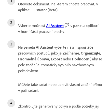
Otevřete dokument, na kterém chcete pracovat, v
aplikaci Illustrator (Beta).
Vyberte možnost
AI Asistent
v
panelu aplikací
v horní části pracovní plochy.
Na panelu
AI Asistent
vyberte návrh spouštěče
pracovních postupů, jako je
Začínáme
,
Organizujte
,
Hromadná úprava
,
Export
nebo
Hodnocení
, aby se
pole zadání automaticky vyplnilo navrhovaným
požadavkem.
Můžete také zadat nebo upravit vlastní zadání přímo
v poli zadání.
Zkontrolujte generovaný pokyn a podle potřeby jej