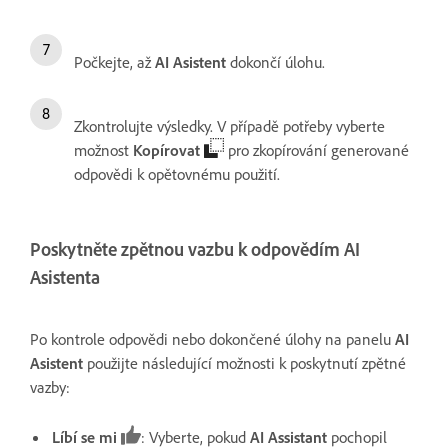
Počkejte, až
AI Asistent
dokončí úlohu.
Zkontrolujte výsledky. V případě potřeby vyberte
možnost
Kopírovat
pro zkopírování generované
odpovědi k opětovnému použití.
Poskytněte zpětnou vazbu k odpovědím AI
Asistenta
Po kontrole odpovědi nebo dokončené úlohy na panelu
AI
Asistent
použijte následující možnosti k poskytnutí zpětné
vazby:
Líbí se mi
: Vyberte, pokud
AI Assistant
pochopil