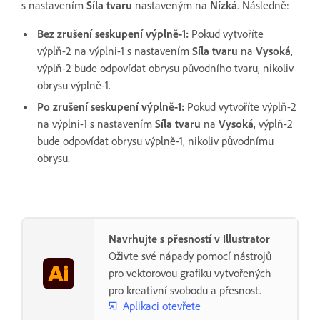
s nastavením
Síla tvaru
nastaveným na
Nízká
. Následně:
Bez zrušení seskupení výplně-1:
Pokud vytvoříte
výplň-2 na výplni-1 s nastavením
Síla tvaru
na
Vysoká
,
výplň-2 bude odpovídat obrysu původního tvaru, nikoliv
obrysu výplně-1.
Po zrušení seskupení výplně-1:
Pokud vytvoříte výplň-2
na výplni-1 s nastavením
Síla tvaru
na
Vysoká
, výplň-2
bude odpovídat obrysu výplně-1, nikoliv původnímu
obrysu.
Navrhujte s přesností v Illustrator
Oživte své nápady pomocí nástrojů
pro vektorovou grafiku vytvořených
pro kreativní svobodu a přesnost.
Aplikaci otevřete