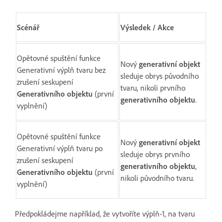
Scénář
Výsledek / Akce
Opětovné spuštění funkce
Nový
generativní objekt
Generativní výplň tvaru bez
sleduje obrys původního
zrušení seskupení
tvaru, nikoli prvního
Generativního objektu
(první
generativního objektu
.
vyplnění)
Opětovné spuštění funkce
Nový
generativní objekt
Generativní výplň tvaru po
sleduje obrys prvního
zrušení seskupení
generativního objektu
,
Generativního objektu
(první
nikoli původního tvaru.
vyplnění)
Předpokládejme například, že vytvoříte výplň-1, na tvaru