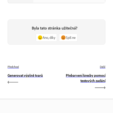
Byla tato stránka užitečná?
Ano, díky
Spíš ne
Předchozí
Další
Generovat výplně tvarů
Přebarvení kresby pomocí
textových zadání