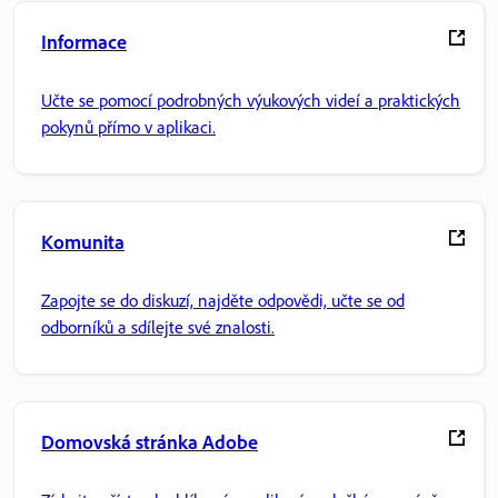
Informace
Učte se pomocí podrobných výukových videí a praktických
pokynů přímo v aplikaci.
Komunita
Zapojte se do diskuzí, najděte odpovědi, učte se od
odborníků a sdílejte své znalosti.
Domovská stránka Adobe