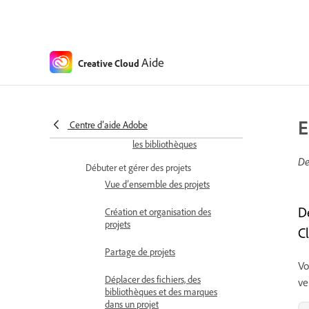
bibliothèques Creative
Cloud
Suppression d’éléments
Aide
Creative Cloud
dans les bibliothèques
Suppression de liens
partagés
E
Centre d’aide Adobe
Gestion des polices dans
les bibliothèques
De
Débuter et gérer des projets
Vue d’ensemble des projets
D
Création et organisation des
projets
C
Partage de projets
Vo
Déplacer des fichiers, des
ve
bibliothèques et des marques
dans un projet