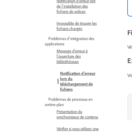
Notification d’erreur lors
de l’installation des
fichiers de polices
Impossible de trouver les
fichiers chargés
F
Problèmes d’intégration des
applications
Vé
Message d’erreur à
l’ouverture des
E
bibliothèques
Notification d’erreur
Vo
lors du
téléchargement de
fichiers
Problèmes de processus en
arrière-plan
Présentation du
synchroniseur de contenu
Vérifier si vous utilisez une