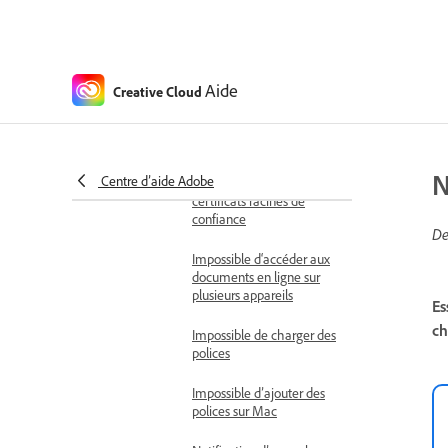
Problèmes de gestion de
bibliothèque et de fichiers
Impossible d’accéder au
panneau de bibliothèque
Aide
Creative Cloud
Liens rompus dans les
bibliothèques
Creative Cloud
N
Centre d’aide Adobe
Impossible de trouver les
certificats racines de
confiance
De
Impossible d‘accéder aux
documents en ligne sur
plusieurs appareils
Es
ch
Impossible de charger des
polices
Impossible d’ajouter des
polices sur Mac