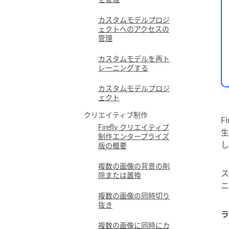
カスタムモデルプロジ
ェクトへのアクセスの
管理
カスタムモデルを再ト
レーニングする
カスタムモデルプロジ
ェクト
クリエイティブ制作
F
Firefly クリエイティブ
生
制作エンタープライズ
し
版の概要
複数の画像の背景の削
ス
除または置換
ニ
複数の画像の同時切り
抜き
ラ
複数の画像に同時にカ