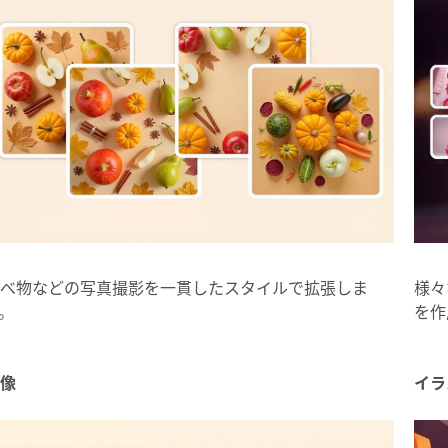
様々
べ物などの写真撮影を一貫したスタイルで拡張しま
を作
。
像
イラ