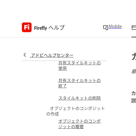
Seedance を使用した動
画の生成
エンタープライズ版機能の使用
スタイルキットを使用した共
Mobile
ヘルプ
Firefly
同作業
スタイルキットの概要
スタイルキットの作成
アドビヘルプセンター
共有スタイルキットの
使用
最
共有スタイルキットの
終了
カ
スタイルキットの削除
説
オブジェクトのコンポジット
の作成
オブジェクトのコンポ
ジットの概要