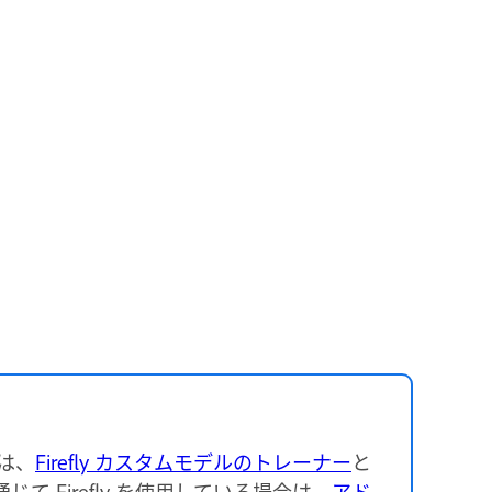
には、
Firefly カスタムモデルのトレーナー
と
 Firefly を使用している場合は、
アド