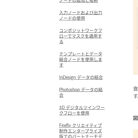
入力ノードおよび出力
ノードの使用
コンポジットワークフ
ローでマスクを適用す
る
テンプレートとデータ
結合ノードを使用しま
す
InDesign データの結合
食
Photoshop データの結
合
す
3D デジタルツインワー
クフローを使用
図
Firefly クリエイティブ
制作エンタープライズ
版でのパートナーモデ