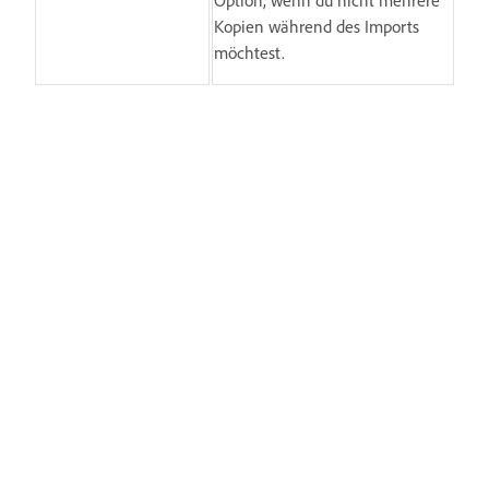
Option, wenn du nicht mehrere
Kopien während des Imports
möchtest.
Aktiviere dieses
Ordner für importierte
Kontrollkästchen, um einen
Projekte erstellen
neuen Ordner für importierte
Projekte anzulegen.
Aktiviere dieses
Clips aus anderen
Kontrollkästchen, um die Quell-
Projekten beim
Clips auszublenden, wenn du
Import automatisch
eine Sequenz aus einem
ausblenden
anderen Projekt ziehst.
Wähle je nach deinen
Anforderungen
Wachsende