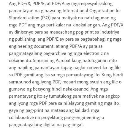
Ang PDF/X, PDF/E, at PDF/A ay mga espesyalisadong
pamantayan na ginawa ng International Organization for
Standardization (ISO) para matiyak na natutugunan ng
mga PDF ang mga partikular na kinakailangan. Ang PDF/X
ay dinisenyo para sa maaasahang pag-print sa industriya
ng publishing, ang PDF/E ay para sa pagbabahagi ng mga
engineering document, at ang PDF/A ay para sa
pangmatagalang pag-archive ng mga electronic na
dokumento. Sinusuri ng Acrobat kung natutugunan nito
ang napiling pamantayan kapag nagko-convert ka ng file
sa PDF gamit ang isa sa mga pamantayang ito. Kung hindi
sumusunod ang iyong PDF, maaari mong ayusin ang file o
gumawa ng bersyong hindi nakakasunod. Ang mga
pamantayang ito ay tumutulong para matiyak na angkop
ang iyong mga PDF para sa nilalayong gamit ng mga ito,
gaya ng pag-print na mataas ang kalidad, mga
collaborative na proyektong pang-engineering, o
pangmatagalang digital na pag-iingat.