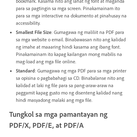
bookmark. Kasama nito ang lahat ng font at maganda
para sa pagtingin sa mga screen. Pinakamainam ito
para sa mga interactive na dokumento at pinahusay na
accessibility.
Smallest File Size
: Gumagawa ng maliliit na PDF para
sa mga website o email. Binabawasan nito ang kalidad
ng imahe at maaaring hindi kasama ang ibang font.
Pinakamainam ito kapag kailangan mong mabilis na
mag-load ang mga file online.
Standard
: Gumagawa ng mga PDF para sa mga printer
sa opisina o pagbabahagi sa CD. Binabalanse nito ang
kalidad at laki ng file para sa pang-araw-araw na
paggamit kapag gusto mo ng disenteng kalidad nang
hindi masyadong malaki ang mga file.
Tungkol sa mga pamantayan ng
PDF/X, PDF/E, at PDF/A