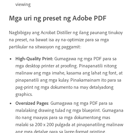
viewing
Mga uri ng preset ng Adobe PDF
Nagbibigay ang Acrobat Distiller ng ilang paunang tinukoy
na preset, na bawat isa ay na-optimize para sa mga
partikular na sitwasyon ng paggamit:
High-Quality Print:
Gumagawa ng mga PDF para sa
mga desktop printer at proofing. Pinapanatili nitong
malinaw ang mga imahe, kasama ang lahat ng font, at
pinapanatili ang mga kulay. Pinakamainam ito para sa
pag-print ng mga dokumento na may detalyadong
graphics.
Oversized Pages
: Gumagawa ng mga PDF para sa
malalaking drawing tulad ng mga blueprint. Gumagana
ito nang maayos para sa mga dokumentong mas
malaki sa 200 x 200 pulgada at pinapanatiling malinaw
ang mga detalye para sa large-format printing.