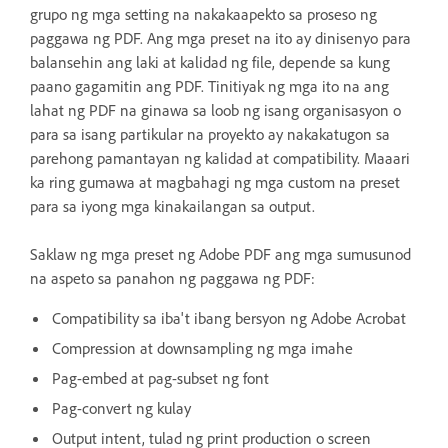
grupo ng mga setting na nakakaapekto sa proseso ng
paggawa ng PDF. Ang mga preset na ito ay dinisenyo para
balansehin ang laki at kalidad ng file, depende sa kung
paano gagamitin ang PDF. Tinitiyak ng mga ito na ang
lahat ng PDF na ginawa sa loob ng isang organisasyon o
para sa isang partikular na proyekto ay nakakatugon sa
parehong pamantayan ng kalidad at compatibility. Maaari
ka ring gumawa at magbahagi ng mga custom na preset
para sa iyong mga kinakailangan sa output.
Saklaw ng mga preset ng Adobe PDF ang mga sumusunod
na aspeto sa panahon ng paggawa ng PDF:
Compatibility sa iba't ibang bersyon ng Adobe Acrobat
Compression at downsampling ng mga imahe
Pag-embed at pag-subset ng font
Pag-convert ng kulay
Output intent, tulad ng print production o screen