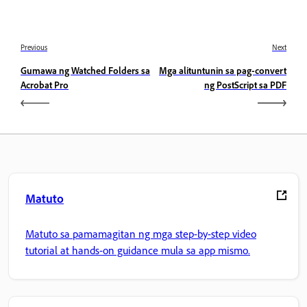
Previous
Next
Gumawa ng Watched Folders sa
Mga alituntunin sa pag-convert
Acrobat Pro
ng PostScript sa PDF
Matuto
Matuto sa pamamagitan ng mga step-by-step video
tutorial at hands-on guidance mula sa app mismo.