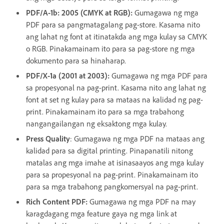
PDF/A-1b: 2005 (CMYK at RGB):
Gumagawa ng mga
PDF para sa pangmatagalang pag-store. Kasama nito
ang lahat ng font at itinatakda ang mga kulay sa CMYK
o RGB. Pinakamainam ito para sa pag-store ng mga
dokumento para sa hinaharap.
PDF/X-1a (2001 at 2003):
Gumagawa ng mga PDF para
sa propesyonal na pag-print. Kasama nito ang lahat ng
font at set ng kulay para sa mataas na kalidad ng pag-
print. Pinakamainam ito para sa mga trabahong
nangangailangan ng eksaktong mga kulay.
Press Quality
: Gumagawa ng mga PDF na mataas ang
kalidad para sa digital printing. Pinapanatili nitong
matalas ang mga imahe at isinasaayos ang mga kulay
para sa propesyonal na pag-print. Pinakamainam ito
para sa mga trabahong pangkomersyal na pag-print.
Rich Content PDF:
Gumagawa ng mga PDF na may
karagdagang mga feature gaya ng mga link at