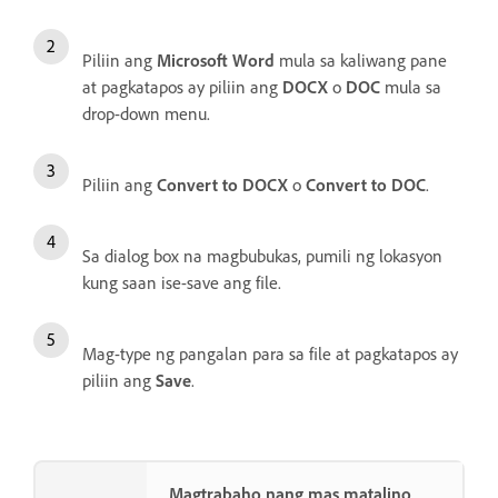
Piliin ang
Microsoft Word
mula sa kaliwang pane
at pagkatapos ay piliin ang
DOCX
o
DOC
mula sa
drop-down menu.
Piliin ang
Convert to DOCX
o
Convert to DOC
.
Sa dialog box na magbubukas, pumili ng lokasyon
kung saan ise-save ang file.
Mag-type ng pangalan para sa file at pagkatapos ay
piliin ang
Save
.
Magtrabaho nang mas matalino