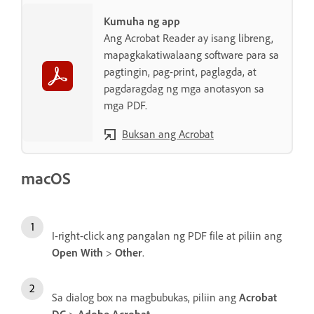
Kumuha ng app
Ang Acrobat Reader ay isang libreng,
mapagkakatiwalaang software para sa
pagtingin, pag-print, paglagda, at
pagdaragdag ng mga anotasyon sa
mga PDF.
Buksan ang Acrobat
macOS
I-right-click ang pangalan ng PDF file at piliin ang
Open With
>
Other
.
Sa dialog box na magbubukas, piliin ang
Acrobat
DC
>
Adobe Acrobat
.