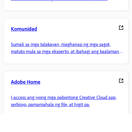
Komunidad
Sumali sa mga talakayan, maghanap ng mga sagot,
matuto mula sa mga eksperto, at ibahagi ang kaalaman
mo.
Adobe Home
I-access ang iyong mga paboritong Creative Cloud app,
serbisyo, pamamahala ng file, at higit pa.