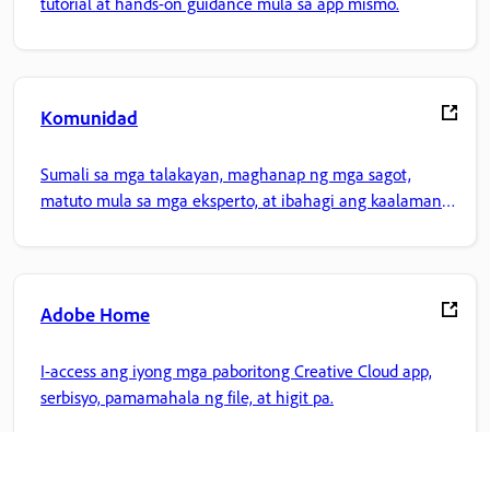
tutorial at hands-on guidance mula sa app mismo.
Komunidad
Sumali sa mga talakayan, maghanap ng mga sagot,
matuto mula sa mga eksperto, at ibahagi ang kaalaman
mo.
Adobe Home
I-access ang iyong mga paboritong Creative Cloud app,
serbisyo, pamamahala ng file, at higit pa.