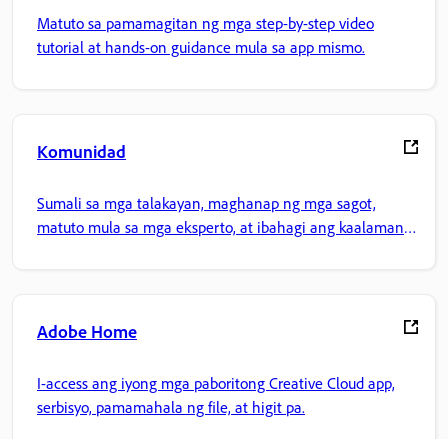
Matuto sa pamamagitan ng mga step-by-step video
tutorial at hands-on guidance mula sa app mismo.
Komunidad
Sumali sa mga talakayan, maghanap ng mga sagot,
matuto mula sa mga eksperto, at ibahagi ang kaalaman
mo.
Adobe Home
I-access ang iyong mga paboritong Creative Cloud app,
serbisyo, pamamahala ng file, at higit pa.