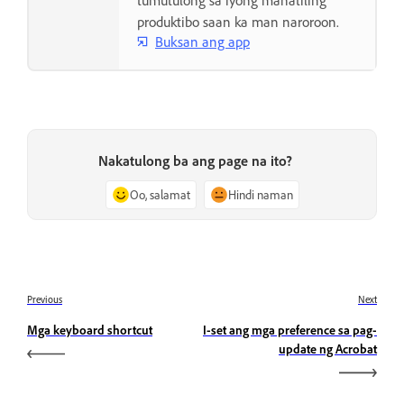
tumutulong sa iyong manatiling
produktibo saan ka man naroroon.
Buksan ang app
Nakatulong ba ang page na ito?
Oo, salamat
Hindi naman
Previous
Next
Mga keyboard shortcut
I-set ang mga preference sa pag-
update ng Acrobat