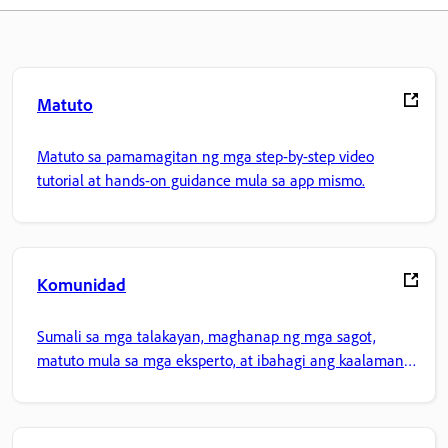
Matuto
Matuto sa pamamagitan ng mga step-by-step video
tutorial at hands-on guidance mula sa app mismo.
Komunidad
Sumali sa mga talakayan, maghanap ng mga sagot,
matuto mula sa mga eksperto, at ibahagi ang kaalaman
mo.