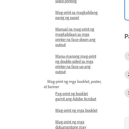
sided printing
Mag-print sa magkabilang
panig ng papel
Manual na mag-print ng
magkabilaan sa mga
P
printer na face-down ang
output
Manu-manong mag-print
ng double-sided sa mga
printer na face-up ang
output
Mag-print ng mga booklet, poster,
at banner
Pag-print ng booklet
gamit ang Adobe Acrobat
Mag-print ng mga booklet
Mag-print ng mga
dokumentong may