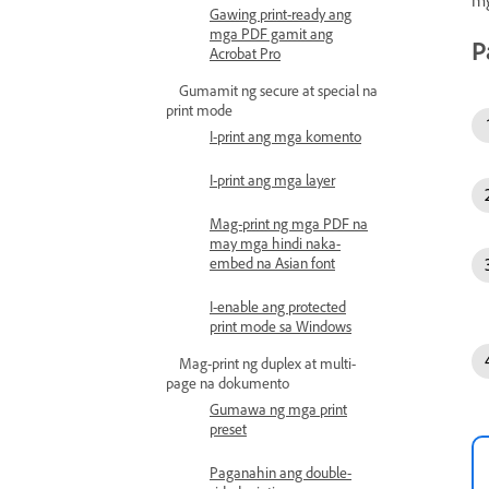
Gawing print-ready ang
mga PDF gamit ang
P
Acrobat Pro
Gumamit ng secure at special na
print mode
I-print ang mga komento
I-print ang mga layer
Mag-print ng mga PDF na
may mga hindi naka-
embed na Asian font
I-enable ang protected
print mode sa Windows
Mag-print ng duplex at multi-
page na dokumento
Gumawa ng mga print
preset
Paganahin ang double-