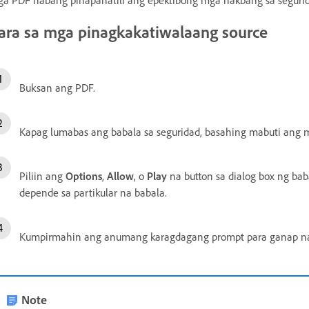
ara sa mga pinagkakatiwalaang source
Buksan ang PDF.
Kapag lumabas ang babala sa seguridad, basahing mabuti ang 
Piliin ang
Options
,
Allow
, o
Play
na button sa dialog box ng ba
depende sa partikular na babala.
Kumpirmahin ang anumang karagdagang prompt para ganap na 
Note