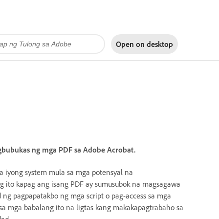
Open on
desktop
agbubukas ng mga PDF sa Adobe Acrobat.
sa iyong system mula sa mga potensyal na
g ito kapag ang isang PDF ay sumusubok na magsagawa
 ng pagpapatakbo ng mga script o pag-access sa mga
 sa mga babalang ito na ligtas kang makakapagtrabaho sa
ad.