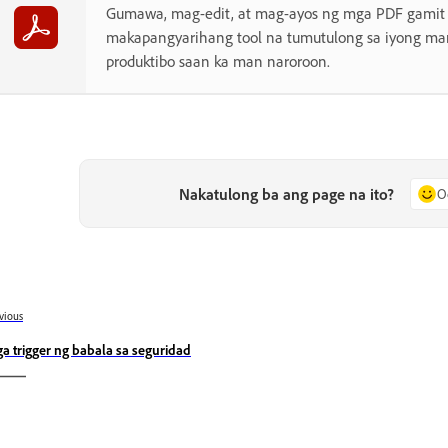
Gumawa, mag-edit, at mag-ayos ng mga PDF gamit
makapangyarihang tool na tumutulong sa iyong man
produktibo saan ka man naroroon.
Nakatulong ba ang page na ito?
O
vious
a trigger ng babala sa seguridad