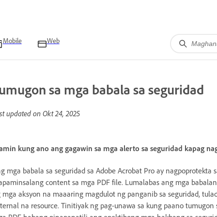
Mobile
Web
umugon sa mga babala sa seguridad
st updated on
Okt 24, 2025
amin kung ano ang gagawin sa mga alerto sa seguridad kapag n
g mga babala sa seguridad sa Adobe Acrobat Pro ay nagpoprotekta 
paminsalang content sa mga PDF file. Lumalabas ang mga babalan
 mga aksyon na maaaring magdulot ng panganib sa seguridad, tulad
ternal na resource. Tinitiyak ng pag-unawa sa kung paano tumugon
a PDF habang pinapanatili ang epektibong mga hakbang sa segurid