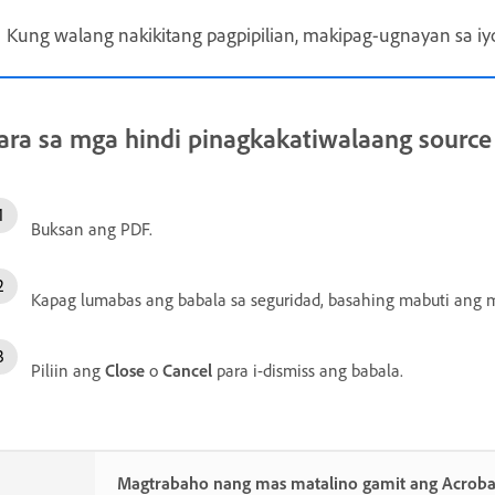
Kung walang nakikitang pagpipilian, makipag-ugnayan sa iyo
ara sa mga hindi pinagkakatiwalaang source
Buksan ang PDF.
Kapag lumabas ang babala sa seguridad, basahing mabuti ang 
Piliin ang
Close
o
Cancel
para i-dismiss ang babala.
Magtrabaho nang mas matalino gamit ang Acroba