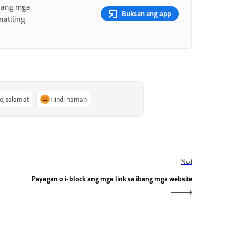
 ang mga
Buksan ang app
atiling
o, salamat
Hindi naman
Next
Payagan o i-block ang mga link sa ibang mga website