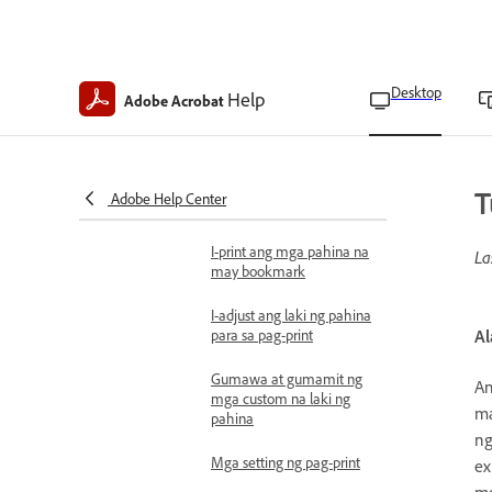
Mag-print ng mga PDF na
may iba't ibang laki ng
pahina
Desktop
Help
Adobe Acrobat
Mag-print ng malalaking
dokumento
Mag-print ng maraming
T
Adobe Help Center
pahina kada sheet
I-print ang mga pahina na
La
may bookmark
I-adjust ang laki ng pahina
para sa pag-print
Al
Gumawa at gumamit ng
An
mga custom na laki ng
ma
pahina
ng
Mga setting ng pag-print
ex
mg