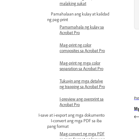
malaking sukat
Pamahalaan ang kulay at kalidad
ng pag-print
Pamamahala ng kulay sa
Acrobat Pro
Mag-print ng color
composites sa Acrobat Pro
Mag-print ng mga color
separation sa Acrobat Pro
Tukuyin ang mga detalye
ng trapping sa Acrobat Pro
Pre
I-preview ang overprint sa
Acrobat Pro
Mg
I-save at i-export ang mga dokumento
I-convert ang mga PDF sa iba
pang format
Mag-convert ng mga PDF